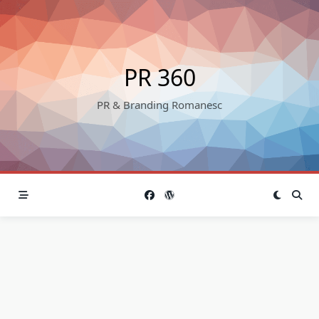
Skip
to
content
PR 360
PR & Branding Romanesc