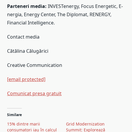
Parteneri media:
INVESTenergy, Focus Energetic, E-
nergia, Energy Center, The Diplomat, RENERGY,
Financial Intelligence.
Contact media
Cătălina Călugărici
Creative Communication
[email protected]
Comunicat presa gratuit
Navigare
Similare
în
15% dintre marii
Grid Modernization
articole
consumatori iau în calcul
Summit: Explorează