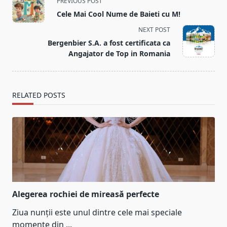
PREVIOUS POST
class="nav-
Cele Mai Cool Nume de Baieti cu M!
subtitle
NEXT POST
screen-
Bergenbier S.A. a fost certificata ca
reader-
Angajator de Top in Romania
text">Page</span>
RELATED POSTS
Alegerea rochiei de mireasă perfecte
Ziua nunții este unul dintre cele mai speciale
momente din
...