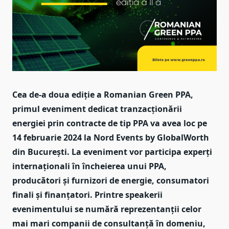
Cea de-a doua ediție a
Romanian Green PPA,
primul eveniment dedicat tranzacționării
energiei prin contracte de tip PPA
va avea loc pe
14 februarie 2024 la Nord Events by GlobalWorth
din București.
La eveniment vor participa experți
internaționali în încheierea unui PPA,
producători și furnizori de energie, consumatori
finali și finanțatori. Printre speakerii
evenimentului se numără reprezentanții celor
mai mari companii de consultanță în domeniu,