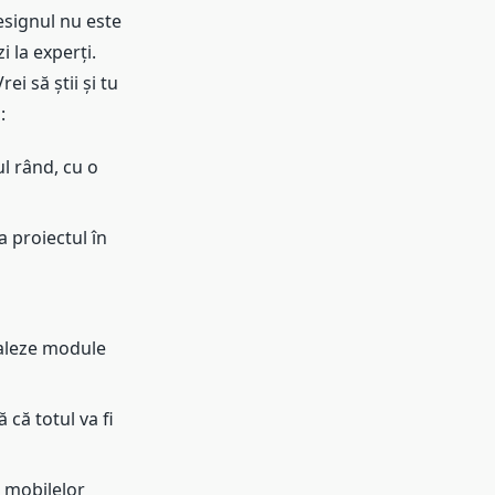
signul nu este
 la experți.
ei să știi și tu
:
l rând, cu o
a proiectul în
taleze module
că totul va fi
i mobilelor