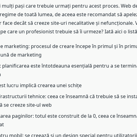
i pași care trebuie urmați pentru acest proces. Web de
tregime de toată lumea, de aceea este recomandat să apelezi
face decât să creeze site-uri necalitative și nefuncționale. Vr
pe care un profesionist trebuie să îi urmeze? Iată aici o listă
de marketing: procesul de creare începe în primul și în primu
bună de marketing
: planificarea este întotdeauna esențială pentru a se termin
m
st lucru implică crearea unei schițe
frastructurii tehnice: ceea ce înseamnă că trebuie să se ins
ă se creeze site-ul web
ea paginilor: totul este construit de la 0, ceea ce înseamnă 
at
ru mobil: se creează și un design special pentru utilizatori