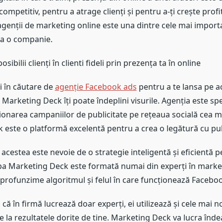
competitiv, pentru a atrage clienți și pentru a-ți crește profi
genții de marketing online este una dintre cele mai importa
ua o companie.
sibilii clienți în clienti fideli prin prezența ta în online
n căutare de
agenție Facebook ads
pentru a te lansa pe ac
Marketing Deck îți poate îndeplini visurile. Agenția este spe
tionarea campaniilor de publicitate pe rețeaua socială cea m
este o platformă excelentă pentru a crea o legătură cu publ
ea este nevoie de o strategie inteligentă și eficientă p
ipa Marketing Deck este formată numai din experți în market
 profunzime algoritmul și felul în care funcționează Facebo
 că în firmă lucrează doar experți, ei utilizează și cele mai n
 la rezultatele dorite de tine. Marketing Deck va lucra înd