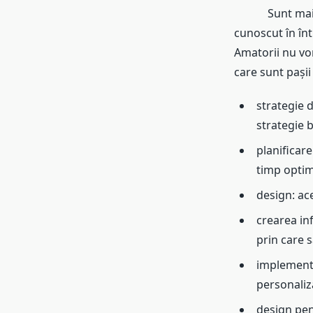
Sunt mai mulț
cunoscut în în
Amatorii nu vor 
care sunt pașii 
strategie 
strategie 
planificare
timp opti
design: ace
crearea in
prin care s
implementar
personaliz
design pent