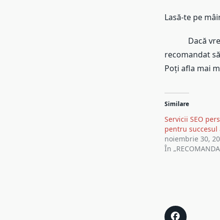
Lasă-te pe mâin
Dacă vrei să î
recomandat să a
Poți afla mai 
Similare
Servicii SEO per
pentru succesul a
noiembrie 30, 2
În „RECOMANDA