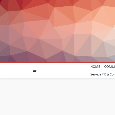
Skip
to
content
HOME
COMU
Servicii PR & C