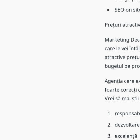
SEO on sit
Prețuri atracti
Marketing Deck
care le vei întâ
atractive prețu
bugetul pe pro
Agenția cere exa
foarte corecți 
Vrei să mai știi 
responsabi
dezvoltare
excelență