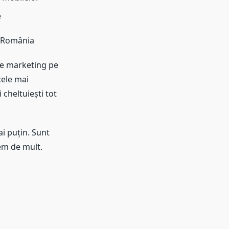
e
in România
de marketing pe
cele mai
 cheltuiești tot
ai puțin. Sunt
rem de mult.