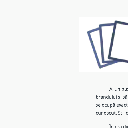
Ai un business
brandului și să
se ocupă exact 
cunoscut. Știi 
În era digital