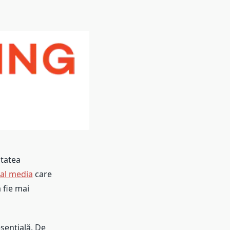
itatea
ial media
care
 fie mai
sențială. De