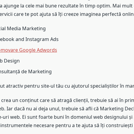
a ajunge la cele mai bune rezultate în timp optim. Mai mult d
rvicii care te pot ajuta să îți creeze imaginea perfectă onlin
ocial Media Marketing
acebook and Instagram Ads
omovare Google Adwords
eb Design
onsultanță de Marketing
t atractiv pentru site-ul tău cu ajutorul specialiștilor în mar
un conținut care să atragă clienții, trebuie să ai în primu
b. Iar dacă nu ai deja unul, trebuie să afli că Marketing Dec
e-uri web. Ei sunt foarte buni în domeniul web designului și
 instrumentele necesare pentru a te ajuta să îți construiești s