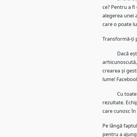
ce? Pentru a fi 
alegerea unei a
care o poate l
Transformă-ți po
Dacă ești î
arhicunoscută, 
crearea și ges
lume! Facebook 
Cu toate acest
rezultate. Ech
care cunosc în
Pe lângă faptul
pentru a ajunge