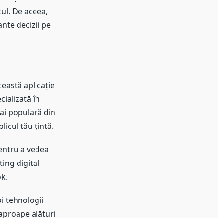
tul. De aceea,
nte decizii pe
eastă aplicație
cializată în
ai populară din
icul tău țintă.
entru a vedea
ing digital
ok.
oi tehnologii
eaproape alături