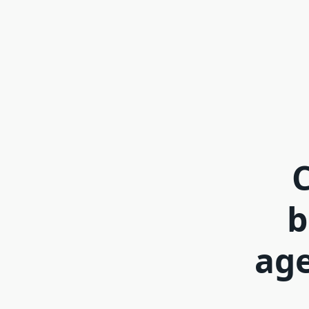
C
b
age