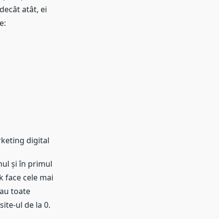
ecât atât, ei
e:
keting digital
l și în primul
k face cele mai
 au toate
ite-ul de la 0.