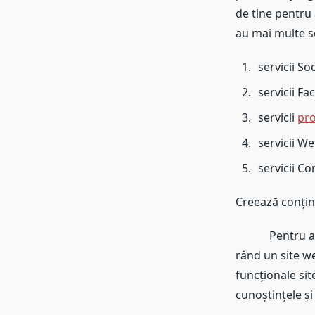
de tine pentru 
au mai multe se
servicii S
servicii F
servicii
pr
servicii W
servicii C
Creează conținu
Pentru a crea 
rând un site we
funcționale sit
cunoștințele și