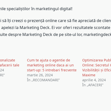
ile specialiștilor în marketingul digital!
ți creezi o prezență online care să fie apreciată de clienț
pelezi la Marketing Deck. Ei vor oferi rezultatele scontate
multe despre Marketing Deck de pe site-ul lor, marketingdec
sonalizate
Cum te ajuta o agentie de
Optimizarea Publi
facerii tale
marketing online daca ai un
Online: Secretul 
024
start-up: 5 intrebari frecvente
Vizibilității și Efi
RI”
martie 26, 2024
Maxime
În „RECOMANDARI”
aprilie 4, 2024
În „AFACERI”