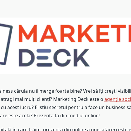
 căruia nu îi merge foarte bine? Vrei să îți crești vizibil
 atragi mai mulți clienți? Marketing Deck este o
agenție soc
cu acest lucru? Ei știu secretul pentru a face un business să
care este acela? Prezența ta din mediul online!
ă în care trăim, prezența din online a unei afaceri este e