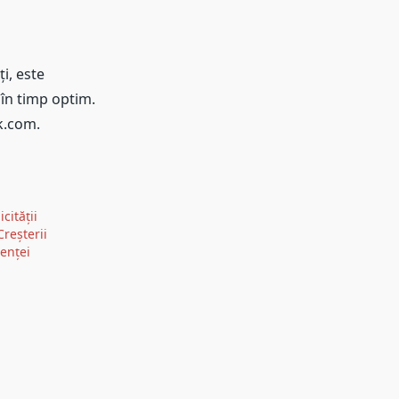
i, este
 în timp optim.
k.com.
cității
Creșterii
cienței