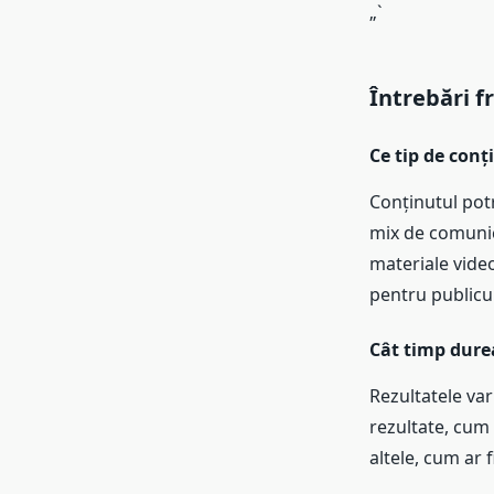
„`
Întrebări f
Ce tip de conț
Conținutul potr
mix de comunica
materiale video
pentru publicul
Cât timp durea
Rezultatele var
rezultate, cum a
altele, cum ar 