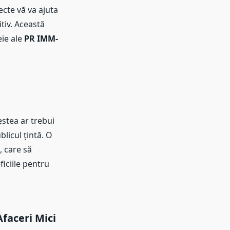
ecte vă va ajuta
itiv. Această
eie ale
PR IMM-
stea ar trebui
licul țintă. O
, care să
iciile pentru
faceri Mici