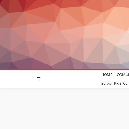
Skip
to
content
HOME
COMU
Servicii PR & C