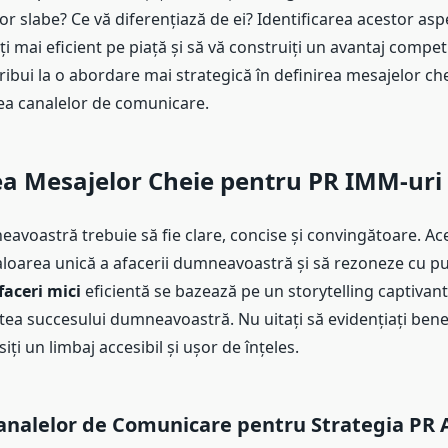
or slabe? Ce vă diferențiază de ei? Identificarea acestor asp
ți mai eficient pe piață și să vă construiți un avantaj compet
ribui la o abordare mai strategică în definirea mesajelor ch
rea canalelor de comunicare.
ea Mesajelor Cheie pentru PR IMM-uri
avoastră trebuie să fie clare, concise și convingătoare. Ace
loarea unică a afacerii dumneavoastră și să rezoneze cu pub
faceri mici
eficientă se bazează pe un storytelling captivant
ea succesului dumneavoastră. Nu uitați să evidențiați benef
osiți un limbaj accesibil și ușor de înțeles.
nalelor de Comunicare pentru Strategia PR A