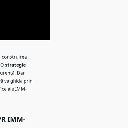
, construirea
. O
strategie
curență. Dar
vă va ghida prin
fice ale IMM-
 PR IMM-