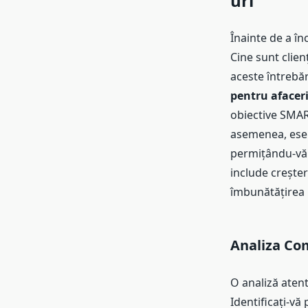
uri
Înainte de a înc
Cine sunt clien
aceste întrebă
pentru afaceri
obiective SMART
asemenea, esen
permițându-vă 
include creșter
îmbunătățirea r
Analiza Com
O analiză atent
Identificați-vă 