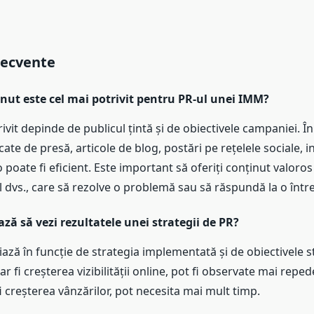
recvente
inut este cel mai potrivit pentru PR-ul unei IMM?
ivit depinde de publicul țintă și de obiectivele campaniei. Î
te de presă, articole de blog, postări pe rețelele sociale, in
 poate fi eficient. Este important să oferiți conținut valoros
 dvs., care să rezolve o problemă sau să răspundă la o într
ză să vezi rezultatele unei strategii de PR?
iază în funcție de strategia implementată și de obiectivele st
r fi creșterea vizibilității online, pot fi observate mai reped
fi creșterea vânzărilor, pot necesita mai mult timp.