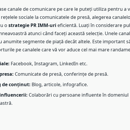
se canale de comunicare pe care le puteți utiliza pentru a
 rețelele sociale la comunicatele de presă, alegerea canalelo
ru o
strategie PR IMM-uri
eficientă. Luați în considerare publ
neavoastră atunci când faceți această selecție. Unele canal
ru anumite segmente de piață decât altele. Este important s
orturile pe canalele care vă vor aduce cel mai mare randame
iale:
Facebook, Instagram, LinkedIn etc.
 presa:
Comunicate de presă, conferințe de presă.
 de conținut:
Blog, articole, infografice.
influencerii:
Colaborări cu persoane influente în domeniul
stră.