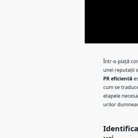
Într-o piață co
unei reputații 
PR eficientă
es
cum se traduce 
etapele necesa
urilor dumneav
Identific