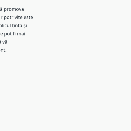
 vă promova
r potrivite este
icul țintă și
e pot fi mai
ă vă
nt.