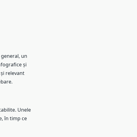
n general, un
fografice și
 și relevant
ebare.
abilite. Unele
e, în timp ce