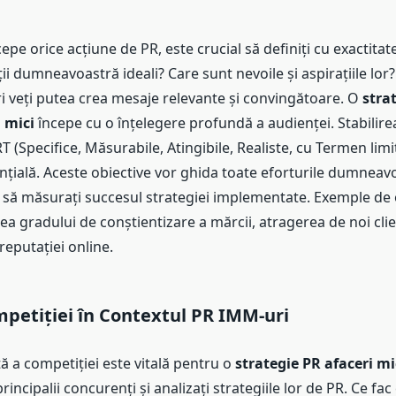
epe orice acțiune de PR, este crucial să definiți cu exactitate
ții dumneavoastră ideali? Care sunt nevoile și aspirațiile lo
ri veți putea crea mesaje relevante și convingătoare. O
stra
 mici
începe cu o înțelegere profundă a audienței. Stabilire
 (Specifice, Măsurabile, Atingibile, Realiste, cu Termen limi
țială. Aceste obiective vor ghida toate eforturile dumneav
să măsurați succesul strategiei implementate. Exemple de 
ea gradului de conștientizare a mărcii, atragerea de noi clie
eputației online.
petiției în Contextul PR IMM-uri
ă a competiției este vitală pentru o
strategie PR afaceri mi
principalii concurenți și analizați strategiile lor de PR. Ce fa