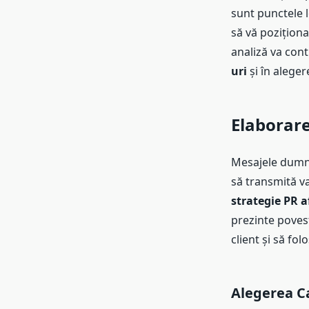
sunt punctele l
să vă poziționa
analiză va cont
uri
și în alege
Elaborar
Mesajele dumne
să transmită va
strategie PR a
prezinte povest
client și să fol
Alegerea Ca