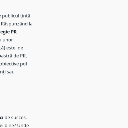
 publicul țintă.
r? Răspunzând la
tegie PR
a unor
tă) este, de
oastră de PR,
obiective pot
nți sau
ci
de succes.
c ei bine? Unde