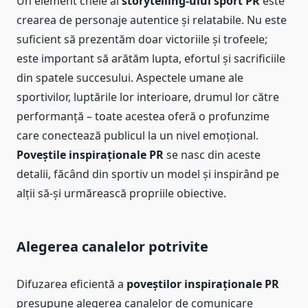
Un element cheie al
storytelling-ului sport PR
este
crearea de personaje autentice și relatabile. Nu este
suficient să prezentăm doar victoriile și trofeele;
este important să arătăm lupta, efortul și sacrificiile
din spatele succesului. Aspectele umane ale
sportivilor, luptările lor interioare, drumul lor către
performanță – toate acestea oferă o profunzime
care conectează publicul la un nivel emoțional.
Poveștile inspiraționale PR
se nasc din aceste
detalii, făcând din sportiv un model și inspirând pe
alții să-și urmărească propriile obiective.
Alegerea canalelor potrivite
Difuzarea eficientă a
poveștilor inspiraționale PR
presupune alegerea canalelor de comunicare