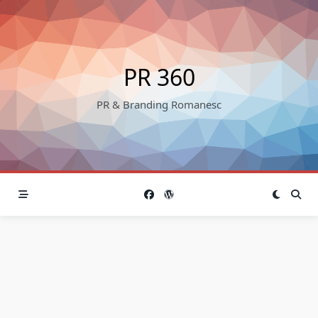
Skip
to
content
PR 360
PR & Branding Romanesc