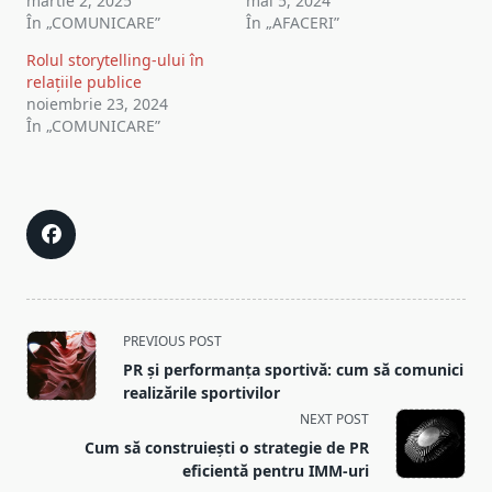
martie 2, 2025
mai 5, 2024
În „COMUNICARE”
În „AFACERI”
Rolul storytelling-ului în
relațiile publice
noiembrie 23, 2024
În „COMUNICARE”
<span
PREVIOUS POST
class="nav-
PR și performanța sportivă: cum să comunici
subtitle
realizările sportivilor
screen-
NEXT POST
reader-
Cum să construiești o strategie de PR
text">Page</span>
eficientă pentru IMM-uri