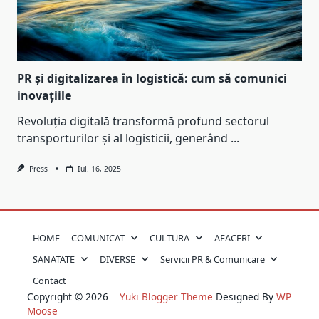
PR și digitalizarea în logistică: cum să comunici
inovațiile
Revoluția digitală transformă profund sectorul
transporturilor și al logisticii, generând
...
Press
Iul. 16, 2025
HOME
COMUNICAT
CULTURA
AFACERI
SANATATE
DIVERSE
Servicii PR & Comunicare
Contact
Copyright © 2026
Yuki Blogger Theme
Designed By
WP
Moose