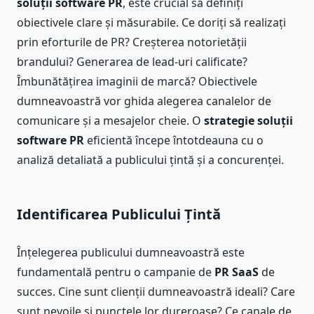
soluții software PR
, este crucial să definiți
obiectivele clare și măsurabile. Ce doriți să realizați
prin eforturile de PR? Creșterea notorietății
brandului? Generarea de lead-uri calificate?
Îmbunătățirea imaginii de marcă? Obiectivele
dumneavoastră vor ghida alegerea canalelor de
comunicare și a mesajelor cheie. O
strategie soluții
software PR
eficientă începe întotdeauna cu o
analiză detaliată a publicului țintă și a concurenței.
Identificarea Publicului Țintă
Înțelegerea publicului dumneavoastră este
fundamentală pentru o campanie de
PR SaaS
de
succes. Cine sunt clienții dumneavoastră ideali? Care
sunt nevoile și punctele lor dureroase? Ce canale de