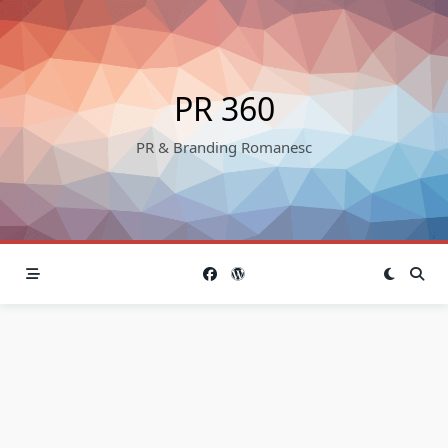
Skip
to
content
PR 360
PR & Branding Romanesc