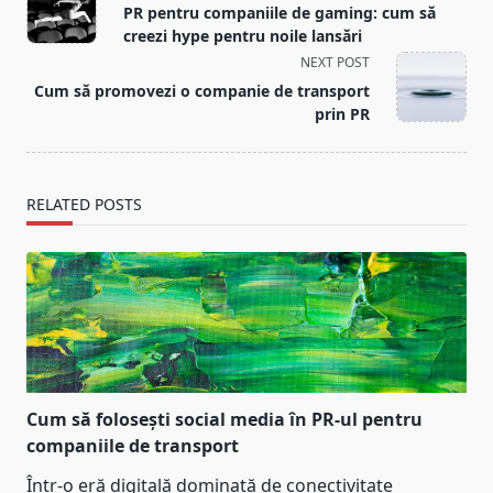
class="nav-
PR pentru companiile de gaming: cum să
subtitle
creezi hype pentru noile lansări
screen-
NEXT POST
reader-
Cum să promovezi o companie de transport
text">Page</span>
prin PR
RELATED POSTS
Cum să folosești social media în PR-ul pentru
companiile de transport
Într-o eră digitală dominată de conectivitate