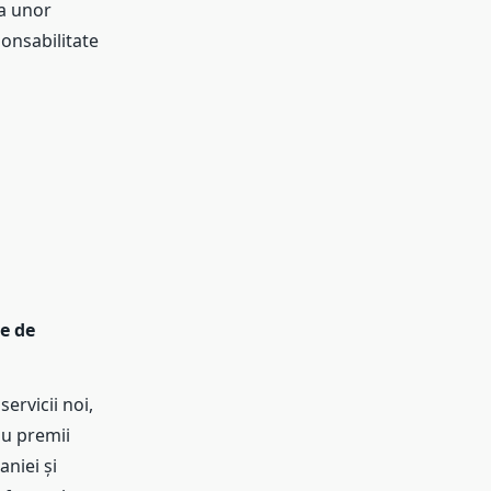
a unor
onsabilitate
e de
ervicii noi,
au premii
niei și