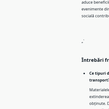
aduce benefici
evenimente din
socială contrib
„`
Întrebări f
Ce tipuri 
transport
Materialele
extinderea 
obținute. 