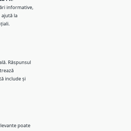
ări informative,
 ajută la
iali.
ală. Răspunsul
strează
tă include și
elevante poate