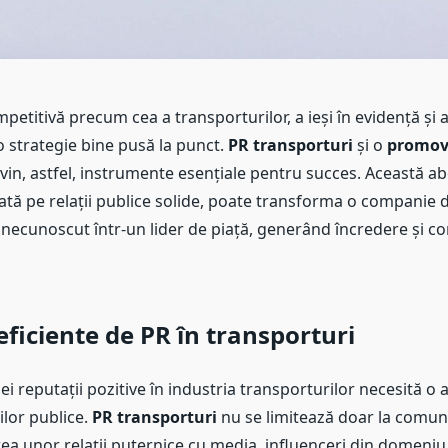
mpetitivă precum cea a transporturilor, a ieși în evidență și a
 o strategie bine pusă la punct.
PR transporturi
și o
promova
vin, astfel, instrumente esențiale pentru succes. Această a
ată pe relații publice solide, poate transforma o companie 
necunoscut într-un lider de piață, generând încredere și c
 eficiente de PR în transporturi
i reputații pozitive în industria transporturilor necesită o 
ilor publice.
PR transporturi
nu se limitează doar la comun
rea unor relații puternice cu media, influenceri din domeniu 