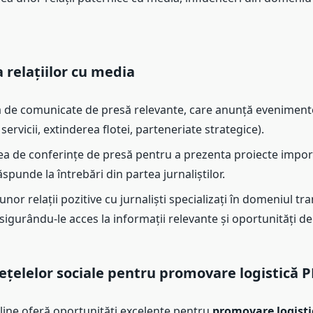
 relațiilor cu media
 de comunicate de presă relevante, care anunță evenimen
 servicii, extinderea flotei, parteneriate strategice).
a de conferințe de presă pentru a prezenta proiecte impor
spunde la întrebări din partea jurnaliștilor.
unor relații pozitive cu jurnaliști specializați în domeniul tra
asigurându-le acces la informații relevante și oportunități d
rețelelor sociale pentru promovare logistică P
line oferă oportunități excelente pentru
promovare logisti