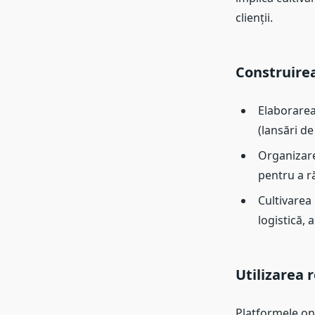
clienții.
Construirea
Elaborarea
(lansări de
Organizare
pentru a ră
Cultivarea 
logistică, 
Utilizarea 
Platformele on