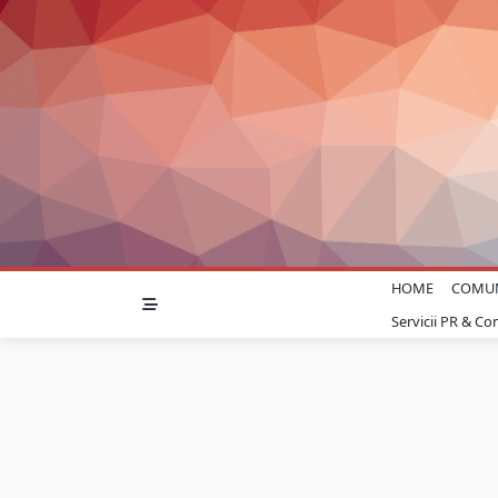
Skip
to
content
HOME
COMU
Servicii PR & C