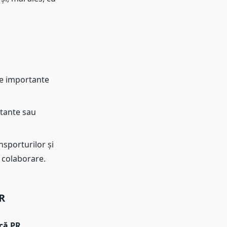
te importante
tante sau
nsporturilor și
e colaborare.
R
că PR
.