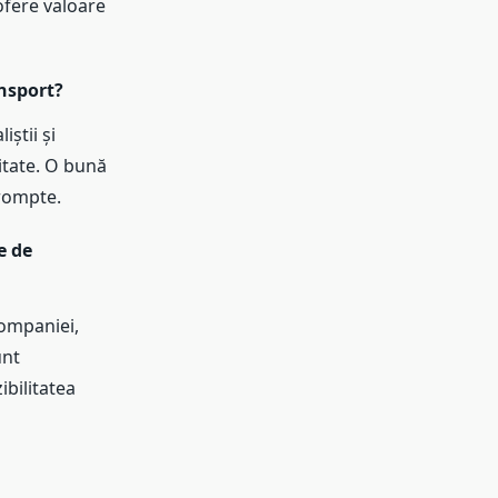
 ofere valoare
nsport?
iștii și
itate. O bună
prompte.
e de
companiei,
unt
ibilitatea