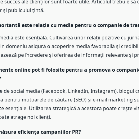
e succes ale clienților sunt foarte utile. Articolul trebuie să
r și publicului țintă.
portantă este relația cu media pentru o companie de tra
media este esențială. Cultivarea unor relații pozitive cu jurnal
din domeniu asigură o acoperire media favorabilă și credibil
bazează pe încredere și oferirea de informații relevante și 
mente online pot fi folosite pentru a promova o compani
?
e de social media (Facebook, LinkedIn, Instagram), blogul 
a pentru motoarele de căutare (SEO) și e-mail marketing s
 esențiale. Utilizarea strategică a acestora poate crește viz
oate atrage noi clienți.
ăsura eficiența campaniilor PR?