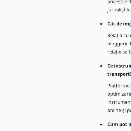
poveștile d
jurnaliștilo
Cât de im
Relația cu 
bloggerii 
relație se 
Ce instru
transport
Platformel
optimizare
instrumente
online și p
Cum pot m