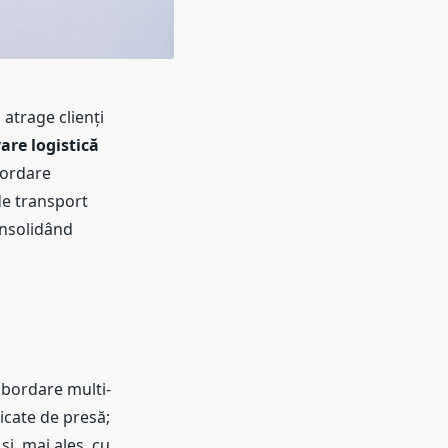
 atrage clienți
re logistică
bordare
de transport
onsolidând
abordare multi-
icate de presă;
și, mai ales, cu