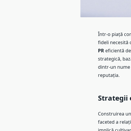
Într-o piață co
fideli necesită
PR
eficientă de
strategică, baz
dintr-un nume 
reputația.
Strategii
Construirea une
faceted a relați
implică cultiva