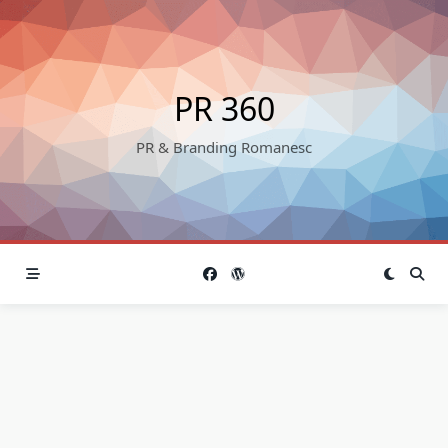
Skip
to
content
PR 360
PR & Branding Romanesc