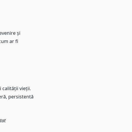
evenire și
cum ar fi
lității vieții.
eră, persistentă
tat