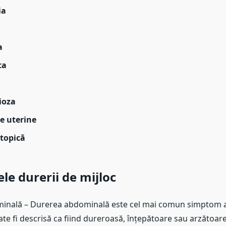
ia
a
ta
ioza
e uterine
ctopică
e durerii de mijloc
nală – Durerea abdominală este cel mai comun simptom al
ate fi descrisă ca fiind dureroasă, înțepătoare sau arzătoare