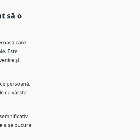
t să o
eroasă care
le. Este
enire și
ice persoană,
le cu vârsta
semnificativ
de a se bucura