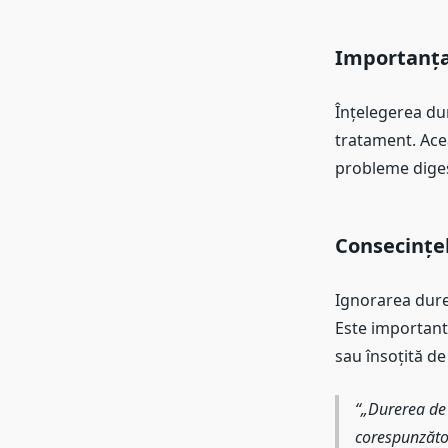
Importanța 
Înțelegerea dur
tratament. Acea
probleme digest
Consecințel
Ignorarea durer
Este important 
sau însoțită d
„Durerea de 
corespunzăto