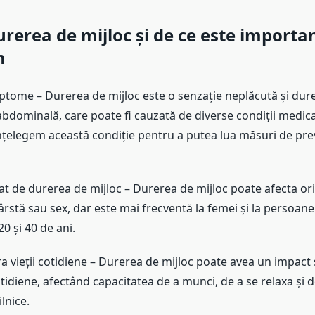
urerea de mijloc și de ce este importan
m
imptome – Durerea de mijloc este o senzație neplăcută și dur
bdominală, care poate fi cauzată de diverse condiții medica
nțelegem această condiție pentru a putea lua măsuri de prev
at de durerea de mijloc – Durerea de mijloc poate afecta or
ârstă sau sex, dar este mai frecventă la femei și la persoane
20 și 40 de ani.
 vieții cotidiene – Durerea de mijloc poate avea un impact 
otidiene, afectând capacitatea de a munci, de a se relaxa și 
ilnice.