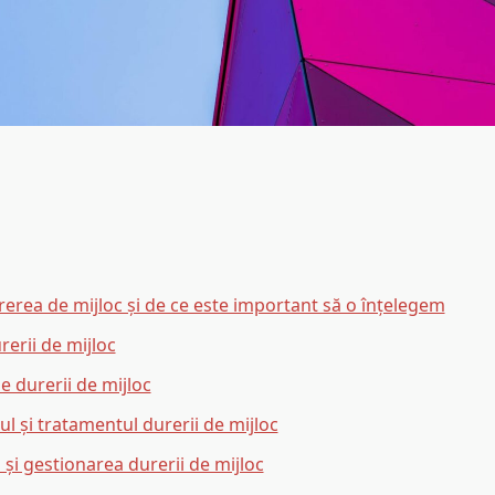
rerea de mijloc și de ce este important să o înțelegem
rerii de mijloc
 durerii de mijloc
l și tratamentul durerii de mijloc
 și gestionarea durerii de mijloc