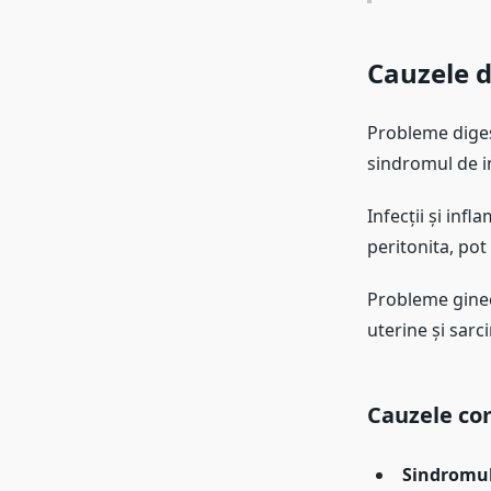
Cauzele d
Probleme diges
sindromul de int
Infecții și infl
peritonita, pot
Probleme ginec
uterine și sarc
Cauzele com
Sindromul 