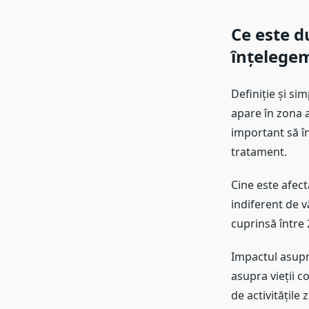
Ce este d
înțelege
Definiție și s
apare în zona a
important să î
tratament.
Cine este afect
indiferent de v
cuprinsă între 
Impactul asupra
asupra vieții c
de activitățile z