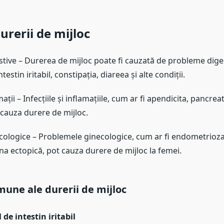
urerii de mijloc
tive – Durerea de mijloc poate fi cauzată de probleme diges
estin iritabil, constipația, diareea și alte condiții.
amații – Infecțiile și inflamațiile, cum ar fi apendicita, pancreat
 cauza durere de mijloc.
ologice – Problemele ginecologice, cum ar fi endometrioza
ina ectopică, pot cauza durere de mijloc la femei.
une ale durerii de mijloc
de intestin iritabil