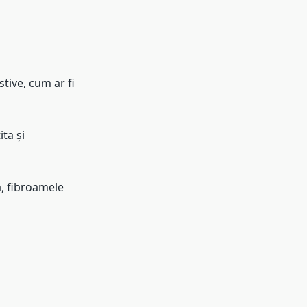
tive, cum ar fi
ita și
, fibroamele