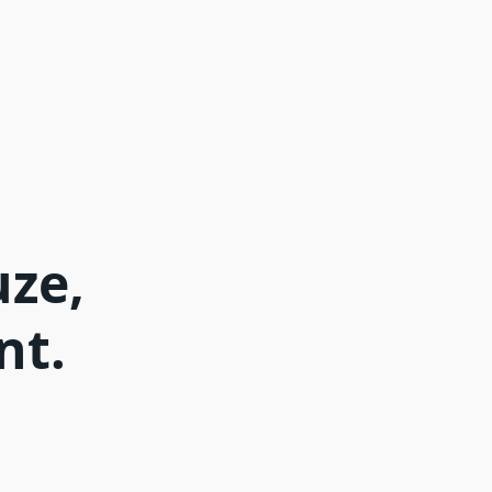
uze,
nt.