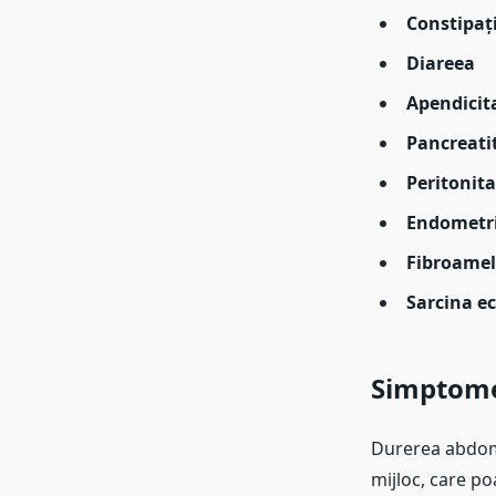
Constipaț
Diareea
Apendicit
Pancreati
Peritonita
Endometr
Fibroamel
Sarcina e
Simptomel
Durerea abdomi
mijloc, care po