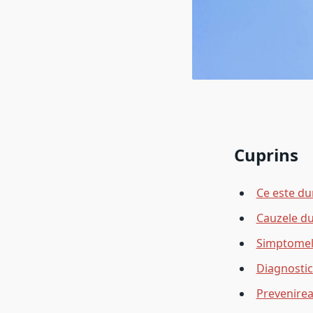
Cuprins
Ce este du
Cauzele du
Simptomele
Diagnosticu
Prevenirea