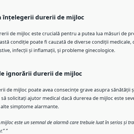
înțelegerii durerii de mijloc
erii de mijloc este crucială pentru a putea lua măsuri de pr
stă condiție poate fi cauzată de diverse condiții medicale, 
ive, infecții și inflamații, și probleme ginecologice.
e ignorării durerii de mijloc
ii de mijloc poate avea consecințe grave asupra sănătății și ca
să solicitați ajutor medical dacă durerea de mijloc este sev
e alte simptome alarmante.
mijloc este un semnal de alarmă care trebuie luat în serios și tra
r.”