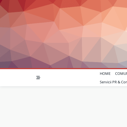
Skip
to
content
HOME
COMU
Servicii PR & C