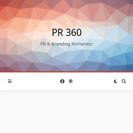
Skip
to
content
PR 360
PR & Branding Romanesc