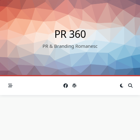
Skip
to
content
PR 360
PR & Branding Romanesc