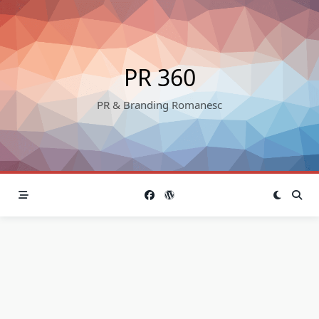
Skip
to
content
PR 360
PR & Branding Romanesc