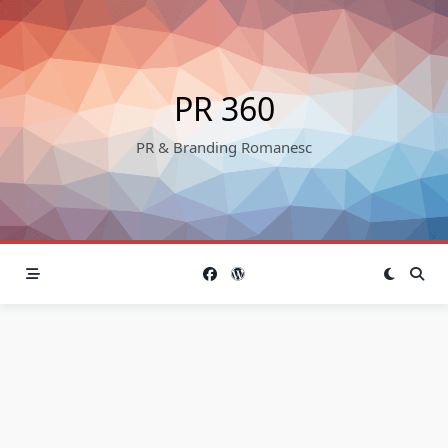
Skip
to
content
PR 360
PR & Branding Romanesc