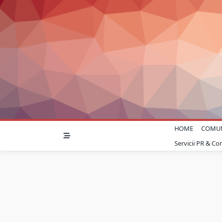
Skip
to
content
HOME
COMU
Servicii PR & C