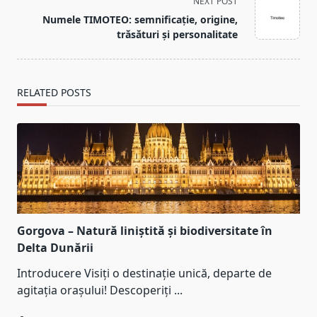
screen-
NEXT POST
reader-
Numele TIMOTEO: semnificație, origine,
text">Page</span>
trăsături și personalitate
RELATED POSTS
Gorgova – Natură liniștită și biodiversitate în
Delta Dunării
Introducere Visiți o destinație unică, departe de
agitația orașului! Descoperiți
...