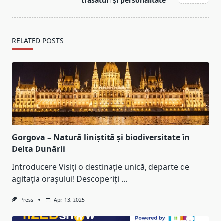
text">Page</span>
trăsături și personalitate
RELATED POSTS
Gorgova – Natură liniștită și biodiversitate în
Delta Dunării
Introducere Visiți o destinație unică, departe de
agitația orașului! Descoperiți
...
Press
Apr. 13, 2025