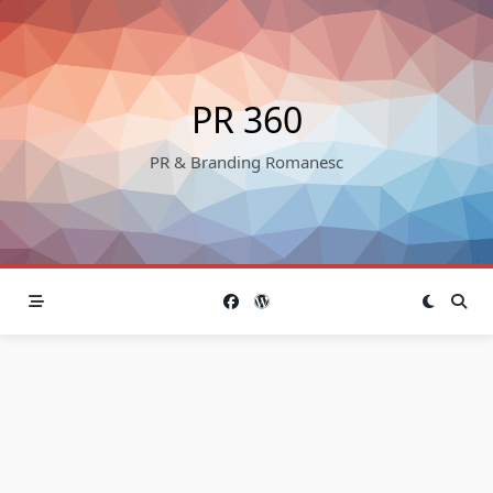
Skip
to
content
PR 360
PR & Branding Romanesc