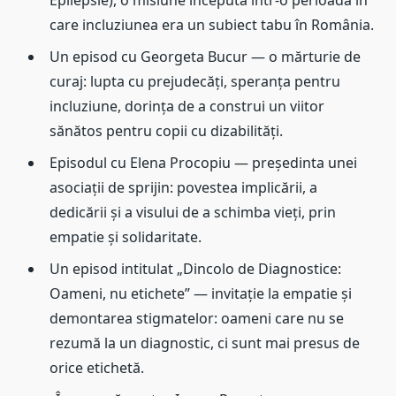
Epilepsie), o misiune începută într-o perioadă în
care incluziunea era un subiect tabu în România.
Un episod cu Georgeta Bucur — o mărturie de
curaj: lupta cu prejudecăți, speranța pentru
incluziune, dorința de a construi un viitor
sănătos pentru copii cu dizabilități.
Episodul cu Elena Procopiu — președinta unei
asociații de sprijin: povestea implicării, a
dedicării și a visului de a schimba vieți, prin
empatie și solidaritate.
Un episod intitulat „Dincolo de Diagnostice:
Oameni, nu etichete” — invitație la empatie și
demontarea stigmatelor: oameni care nu se
rezumă la un diagnostic, ci sunt mai presus de
orice etichetă.