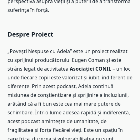
perspectivă asupra vieții și a puterii de a transforma
suferința în forță.
Despre Proiect
„Povești Nespuse cu Adela” este un proiect realizat
cu sprijinul producătorului Eugen Coman și este
strâns legat de activitatea
Asociației CONIL
– un loc
unde fiecare copil este valorizat și iubit, indiferent de
diferențe. Prin acest podcast, Adela continuă
misiunea de conștientizare și sprijinire a incluziunii,
arătând că a fi bun este cea mai mare putere de
schimbare. Într-o lume adesea rapidă și indiferentă,
acest podcast amintește de umanitate, de
fragilitatea și forța fiecărei vieți. Este un spațiu în
care frica, durerea și vulnerabilitatea nu sunt