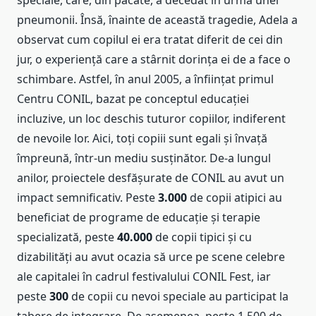
speciale, care, din păcate, a decedat în urma unei
pneumonii. Însă, înainte de această tragedie, Adela a
observat cum copilul ei era tratat diferit de cei din
jur, o experiență care a stârnit dorința ei de a face o
schimbare. Astfel, în anul 2005, a înființat primul
Centru CONIL, bazat pe conceptul educației
incluzive, un loc deschis tuturor copiilor, indiferent
de nevoile lor. Aici, toți copiii sunt egali și învață
împreună, într-un mediu susținător. De-a lungul
anilor, proiectele desfășurate de CONIL au avut un
impact semnificativ. Peste
3.000
de copii atipici au
beneficiat de programe de educație și terapie
specializată, peste
40.000
de copii tipici și cu
dizabilități au avut ocazia să urce pe scene celebre
ale capitalei în cadrul festivalului CONIL Fest, iar
peste
300
de copii cu nevoi speciale au participat la