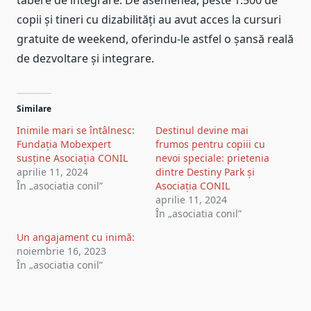
tabere de integrare. De asemenea, peste 1.500 de
copii și tineri cu dizabilități au avut acces la cursuri
gratuite de weekend, oferindu-le astfel o șansă reală
de dezvoltare și integrare.
Similare
Inimile mari se întâlnesc:
Destinul devine mai
Fundația Mobexpert
frumos pentru copiii cu
susține Asociația CONIL
nevoi speciale: prietenia
aprilie 11, 2024
dintre Destiny Park și
În „asociatia conil”
Asociația CONIL
aprilie 11, 2024
În „asociatia conil”
Un angajament cu inimă:
noiembrie 16, 2023
În „asociatia conil”