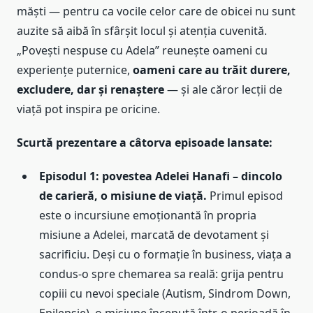
măști — pentru ca vocile celor care de obicei nu sunt
auzite să aibă în sfârșit locul și atenția cuvenită.
„Povești nespuse cu Adela” reunește oameni cu
experiențe puternice,
oameni care au trăit durere,
excludere, dar și renaștere
— și ale căror lecții de
viață pot inspira pe oricine.
Scurtă prezentare a câtorva episoade lansate:
Episodul 1: povestea Adelei Hanafi – dincolo
de carieră, o misiune de viață.
Primul episod
este o incursiune emoționantă în propria
misiune a Adelei, marcată de devotament și
sacrificiu. Deși cu o formație în business, viața a
condus-o spre chemarea sa reală: grija pentru
copiii cu nevoi speciale (Autism, Sindrom Down,