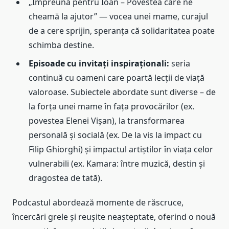
„Împreună pentru Ioan – Povestea care ne
cheamă la ajutor” — vocea unei mame, curajul
de a cere sprijin, speranța că solidaritatea poate
schimba destine.
Episoade cu invitați inspiraționali:
seria
continuă cu oameni care poartă lecții de viață
valoroase. Subiectele abordate sunt diverse – de
la forța unei mame în fața provocărilor (ex.
povestea Elenei Vișan), la transformarea
personală și socială (ex. De la vis la impact cu
Filip Ghiorghi) și impactul artiștilor în viața celor
vulnerabili (ex. Kamara: între muzică, destin și
dragostea de tată).
Podcastul abordează momente de răscruce,
încercări grele și reușite neașteptate, oferind o nouă