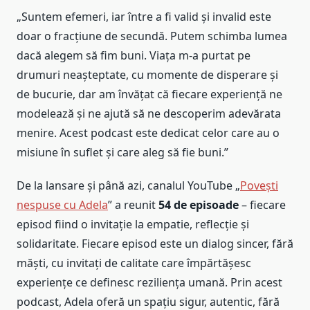
„Suntem efemeri, iar între a fi valid și invalid este
doar o fracțiune de secundă. Putem schimba lumea
dacă alegem să fim buni. Viața m-a purtat pe
drumuri neașteptate, cu momente de disperare și
de bucurie, dar am învățat că fiecare experiență ne
modelează și ne ajută să ne descoperim adevărata
menire. Acest podcast este dedicat celor care au o
misiune în suflet și care aleg să fie buni.”
De la lansare și până azi, canalul YouTube „
Povești
nespuse cu Adela
” a reunit
54 de episoade
– fiecare
episod fiind o invitație la empatie, reflecție și
solidaritate. Fiecare episod este un dialog sincer, fără
măști, cu invitați de calitate care împărtășesc
experiențe ce definesc reziliența umană. Prin acest
podcast, Adela oferă un spațiu sigur, autentic, fără