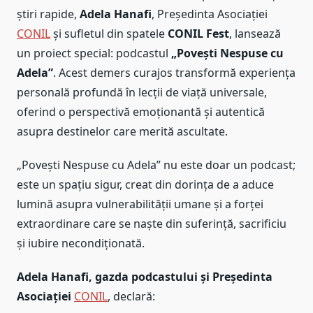
știri rapide,
Adela Hanafi
, Președinta Asociației
CONIL
și sufletul din spatele
CONIL Fest
, lansează
un proiect special: podcastul
„Povești Nespuse cu
Adela”
. Acest demers curajos transformă experiența
personală profundă în lecții de viață universale,
oferind o perspectivă emoționantă și autentică
asupra destinelor care merită ascultate.
„Povești Nespuse cu Adela” nu este doar un podcast;
este un spațiu sigur, creat din dorința de a aduce
lumină asupra vulnerabilității umane și a forței
extraordinare care se naște din suferință, sacrificiu
și iubire necondiționată.
Adela Hanafi, gazda podcastului și Președinta
Asociației
CONIL
, declară: