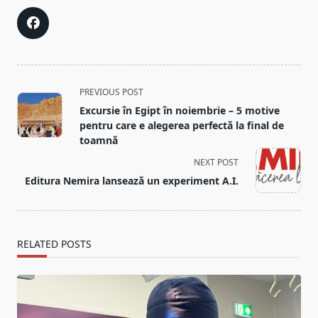
<span
PREVIOUS POST
class="nav-
Excursie în Egipt în noiembrie – 5 motive
subtitle
pentru care e alegerea perfectă la final de
screen-
toamnă
reader-
NEXT POST
text">Page</span>
Editura Nemira lansează un experiment A.I.
RELATED POSTS