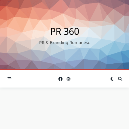
Skip
to
content
PR 360
PR & Branding Romanesc