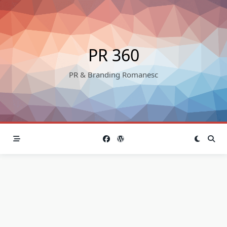
Skip
to
content
PR 360
PR & Branding Romanesc