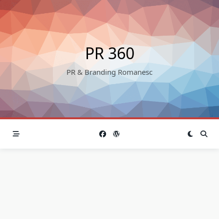
Skip
to
content
PR 360
PR & Branding Romanesc