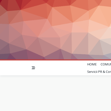
Skip
to
content
HOME
COMU
Servicii PR & C