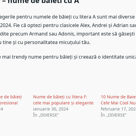
 – nume de baieti cu A
legerile pentru numele de băieți cu litera A sunt mai diverse 
 2024. Fie că optezi pentru clasicele Alex, Andrei și Adrian sa
edite precum Armand sau Adonis, important este să găsești
tine și cu personalitatea micuțului tău.
 mai trendy nume pentru băieți și creează o identitate unic
 de băieți
Nume de băieți cu litera F:
10 Nume de Baieti
presiona!
cele mai populare și elegante
Cele Mai Cool N
24
ianuarie 30, 2024
februarie 17, 20
În „DIVERSE”
În „DIVERSE”