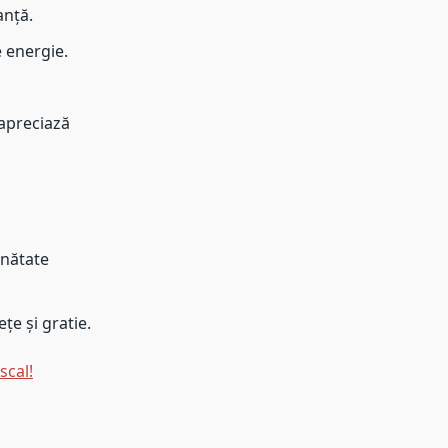
anță.
e energie.
 apreciază
mnătate
e și gratie.
scal!