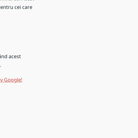
entru cei care
tând acest
.
iv Google!