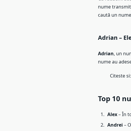
nume transmite 
caută un nume
Adrian – El
Adrian
, un nu
nume au adesea
Citeste si
Top 10 nu
Alex
– În t
Andrei
– O