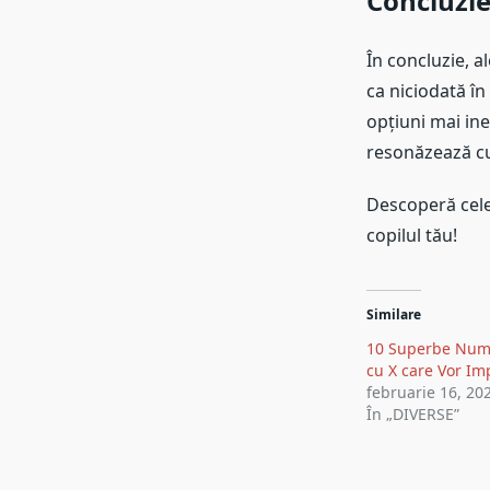
Concluzie
În concluzie, a
ca niciodată în
opțiuni mai in
resonăzează cu 
Descoperă cele
copilul tău!
Similare
10 Superbe Nume
cu X care Vor Im
februarie 16, 20
În „DIVERSE”