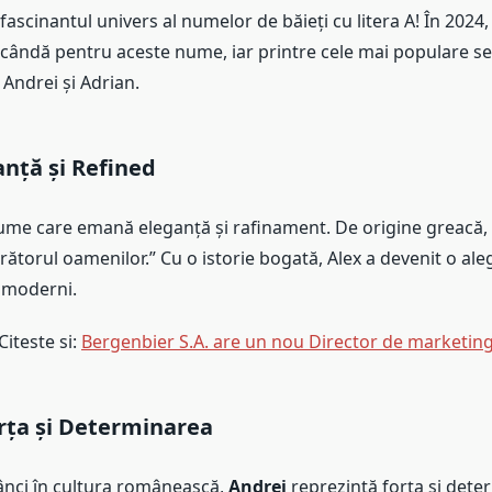
n fascinantul univers al numelor de băieți cu litera A! În 2024
scândă pentru aceste nume, iar printre cele mai populare s
 Andrei și Adrian.
anță și Refined
me care emană eleganță și rafinament. De origine greacă,
ătorul oamenilor.” Cu o istorie bogată, Alex a devenit o ale
i moderni.
Citeste si:
Bergenbier S.A. are un nou Director de marketin
rța și Determinarea
ânci în cultura românească,
Andrei
reprezintă forța și dete