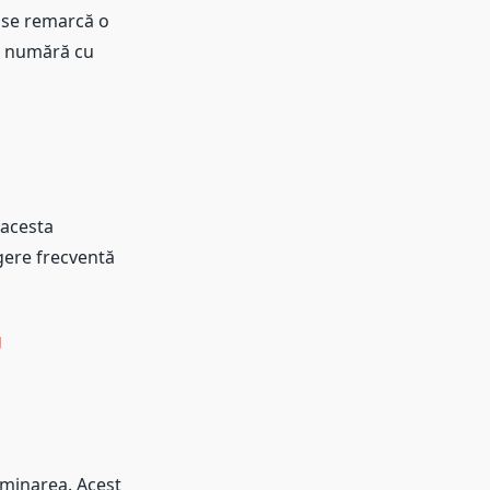
, se remarcă o
e numără cu
 acesta
gere frecventă
g
rminarea. Acest