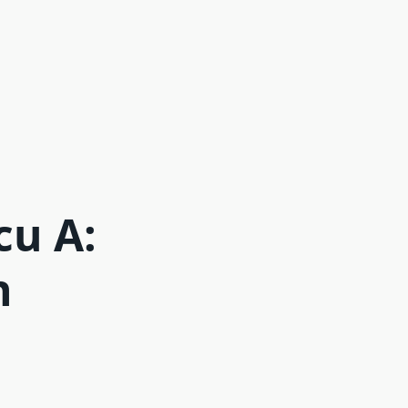
cu A:
n