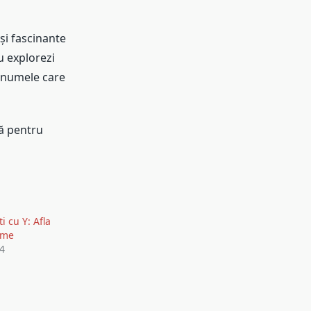
și fascinante
u explorezi
 numele care
ă pentru
 cu Y: Afla
ume
24