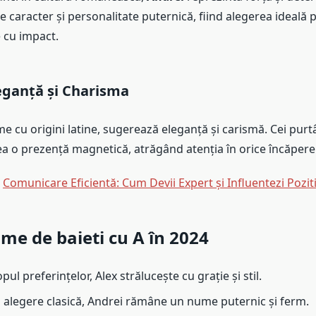
caracter și personalitate puternică, fiind alegerea ideală p
 cu impact.
eganță și Charisma
me cu origini latine, sugerează eleganță și carismă. Cei pur
 o prezență magnetică, atrăgând atenția în orice încăpere
:
Comunicare Eficientă: Cum Devii Expert și Influentezi Pozit
me de baieti cu A în 2024
opul preferințelor, Alex strălucește cu grație și stil.
 alegere clasică, Andrei rămâne un nume puternic și ferm.