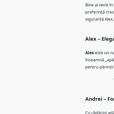
Bine ai venit î
preferință cre
siguranță Alex,
Alex – Eleg
Alex
este un nu
înseamnă „apăr
pentru părinți
Andrei – Fo
Cu rădăcini ad