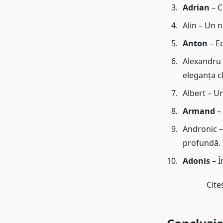
Adrian
– C
Alin – Un 
Anton
– Ec
Alexandru –
eleganța cl
Albert – Un
Armand
– 
Andronic –
profundă.
Adonis
– Î
Cite