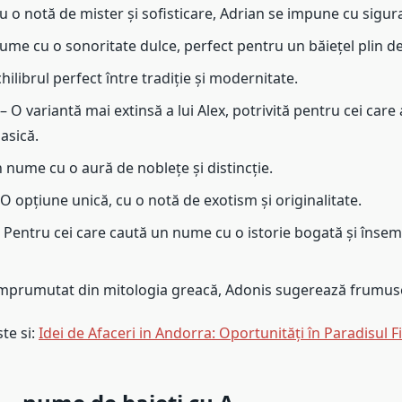
u o notă de mister și sofisticare, Adrian se impune cu sigur
nume cu o sonoritate dulce, perfect pentru un băiețel plin d
hilibrul perfect între tradiție și modernitate.
 O variantă mai extinsă a lui Alex, potrivită pentru cei care
asică.
 nume cu o aură de noblețe și distincție.
O opțiune unică, cu o notă de exotism și originalitate.
 Pentru cei care caută un nume cu o istorie bogată și înse
mprumutat din mitologia greacă, Adonis sugerează frumuseț
ste si:
Idei de Afaceri in Andorra: Oportunități în Paradisul Fi