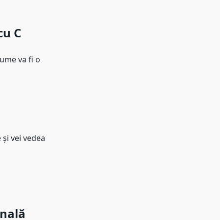
cu C
ume va fi o
 și vei vedea
onală