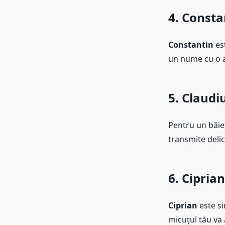
4. Consta
Constantin
est
un nume cu o a
5. Claudi
Pentru un băieț
transmite delic
6. Ciprian
Ciprian
este si
micuțul tău va