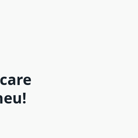
 care
neu!