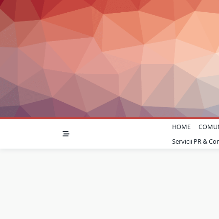
Skip
to
content
HOME
COMU
Servicii PR & C