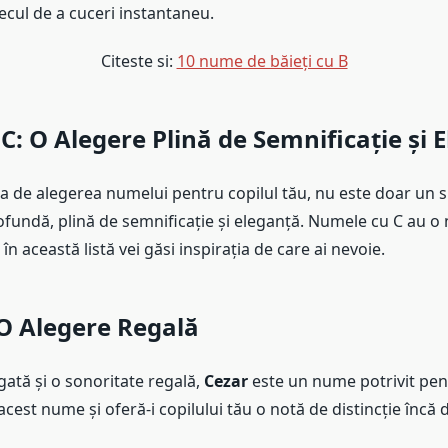
cul de a cuceri instantaneu.
Citeste si:
10 nume de băieți cu B
: O Alegere Plină de Semnificație și 
a de alegerea numelui pentru copilul tău, nu este doar un 
ofundă, plină de semnificație și eleganță. Numele cu C au o
în această listă vei găsi inspirația de care ai nevoie.
 O Alegere Regală
gată și o sonoritate regală,
Cezar
este un nume potrivit pen
 acest nume și oferă-i copilului tău o notă de distincție încă 