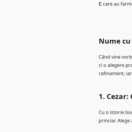
C
care au farme
Nume cu C
Când vine vorb
ci o alegere pr
rafinament, iar 
1. Cezar
:
Cu o istorie bo
princiar. Alege