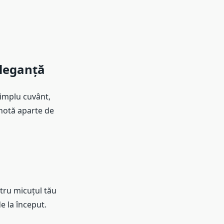
Eleganță
simplu cuvânt,
 notă aparte de
tru micuțul tău
de la început.