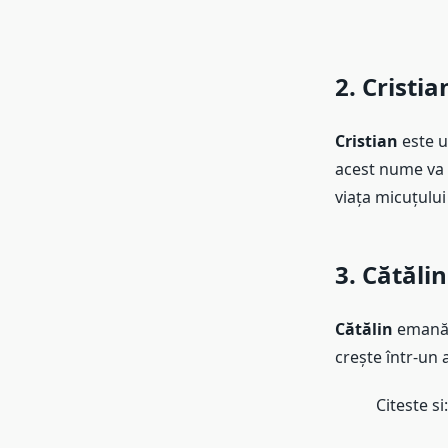
2. Cristia
Cristian
este u
acest nume va 
viața micuțului
3. Cătălin
Cătălin
emană p
crește într-un 
Citeste si