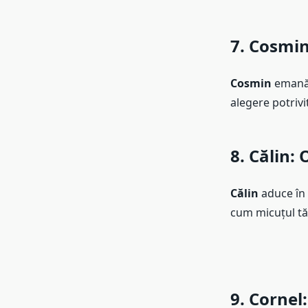
7. Cosmi
Cosmin
emană e
alegere potrivi
8. Călin
: 
Călin
aduce în 
cum micuțul tău
9. Cornel