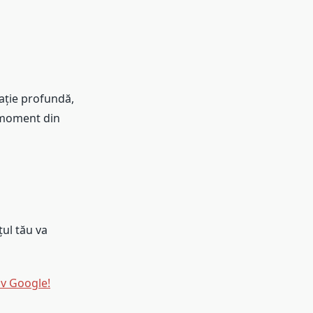
ație profundă,
 moment din
ul tău va
iv Google!