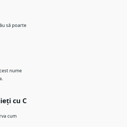
tău să poarte
Acest nume
a.
eți cu C
erva cum