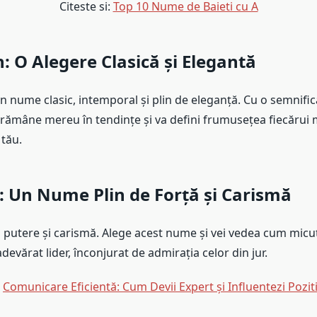
Citeste si:
Top 10 Nume de Baieti cu A
n
: O Alegere Clasică și Elegantă
n nume clasic, intemporal și plin de eleganță. Cu o semnific
rămâne mereu în tendințe și va defini frumusețea fiecărui
 tău.
: Un Nume Plin de Forță și Carismă
utere și carismă. Alege acest nume și vei vedea cum micuț
adevărat lider, înconjurat de admirația celor din jur.
:
Comunicare Eficientă: Cum Devii Expert și Influentezi Pozit