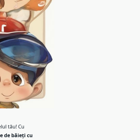
lul tău! Cu
 de băieți cu