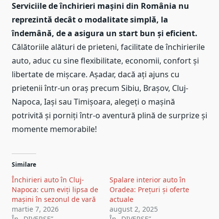
Serviciile de închirieri mașini din România nu
reprezintă decât o modalitate simplă, la
îndemână, de a asigura un start bun și eficient.
Călătoriile alături de prieteni, facilitate de închirierile
auto, aduc cu sine flexibilitate, economii, confort și
libertate de mișcare. Așadar, dacă ați ajuns cu
prietenii într-un oraș precum Sibiu, Brașov, Cluj-
Napoca, Iași sau Timișoara, alegeți o mașină
potrivită și porniți într-o aventură plină de surprize și
momente memorabile!
Similare
Închirieri auto în Cluj-
Spalare interior auto în
Napoca: cum eviți lipsa de
Oradea: Prețuri și oferte
mașini în sezonul de vară
actuale
martie 7, 2026
august 2, 2025
În „DIVERSE”
În „DIVERSE”