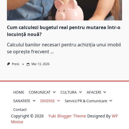
Cum calculezi bugetul real pentru mutarea într-o
locuință nouă?
Calculul banilor necesari pentru achiziția unui imobil
se oprește frecvent
...
Press
Mai 13, 2026
HOME
COMUNICAT
CULTURA
AFACERI
SANATATE
DIVERSE
Servicii PR & Comunicare
Contact
Copyright © 2026
Yuki Blogger Theme
Designed By
WP
Moose