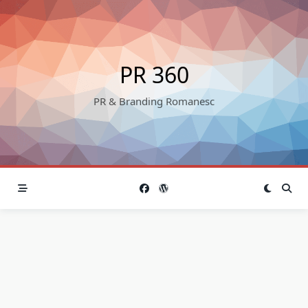
Skip
to
content
PR 360
PR & Branding Romanesc