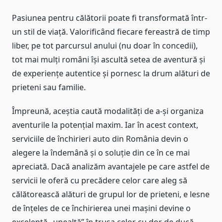
Pasiunea pentru călătorii poate fi transformată într-
un stil de viață. Valorificând fiecare fereastră de timp
liber, pe tot parcursul anului (nu doar în concedii),
tot mai mulți români își ascultă setea de aventură și
de experiențe autentice și pornesc la drum alături de
prieteni sau familie.
Împreună, aceștia caută modalități de a-și organiza
aventurile la potențial maxim. Iar în acest context,
serviciile de închirieri auto din România devin o
alegere la îndemână și o soluție din ce în ce mai
apreciată. Dacă analizăm avantajele pe care astfel de
servicii le oferă cu precădere celor care aleg să
călătorească alături de grupul lor de prieteni, e lesne
de înțeles de ce închirierea unei mașini devine o
excelentă „unealtă” în trusa celor cu dor de ducă.