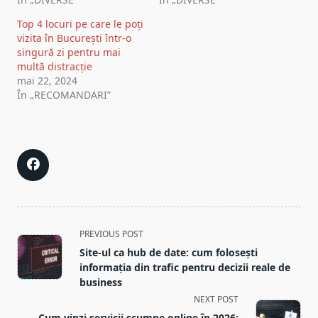
Top 4 locuri pe care le poți
vizita în București într-o
singură zi pentru mai
multă distracție
mai 22, 2024
În „RECOMANDARI”
<span
PREVIOUS POST
class="nav-
Site-ul ca hub de date: cum folosești
subtitle
informația din trafic pentru decizii reale de
screen-
business
reader-
NEXT POST
text">Page</span>
Cum vinzi servicii scumpe online în 2026: