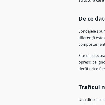
structura care 
De ce dat
Sondajele spun 
diferență este
comportamentul
Site-ul colecte
opresc, ce ign
decât orice fe
Traficul 
Una dintre cele