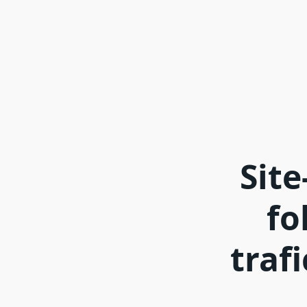
Site
fo
trafi