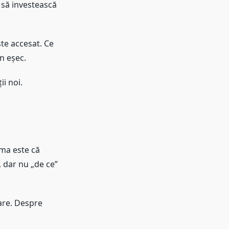
 să investească
ste accesat. Ce
n eșec.
i noi.
ma este că
, dar nu „de ce”
are. Despre