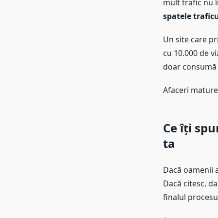
mult trafic nu
spatele trafic
Un site care p
cu 10.000 de viz
doar consumă 
Afaceri mature
Ce îți sp
ta
Dacă oamenii aj
Dacă citesc, da
finalul procesu