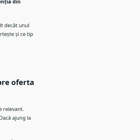
enția din
lt decât unul
rtește și ce tip
pre oferta
e relevant.
 Dacă ajung la