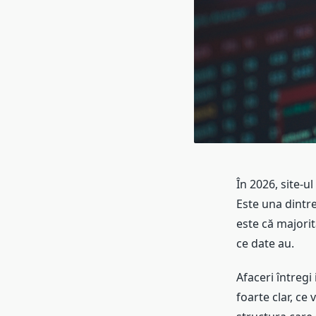
În 2026, site-u
Este una dintre
este că majori
ce date au.
Afaceri întregi 
foarte clar, ce 