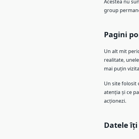
Acestea nu sunt
group permanen
Pagini po
Un alt mit peri
realitate, unel
mai puțin vizit
Un site folosit
atenția și ce p
acționezi.
Datele îț