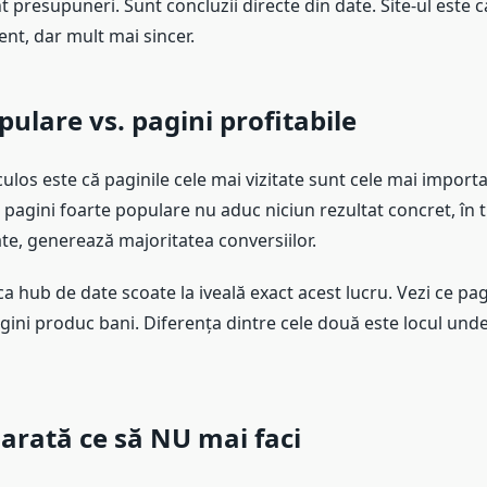
 presupuneri. Sunt concluzii directe din date. Site-ul este 
t, dar mult mai sincer.
pulare vs. pagini profitabile
culos este că paginile cele mai vizitate sunt cele mai importa
e pagini foarte populare nu aduc niciun rezultat concret, în t
ate, generează majoritatea conversiilor.
 ca hub de date scoate la iveală exact acest lucru. Vezi ce pag
agini produc bani. Diferența dintre cele două este locul und
i arată ce să NU mai faci