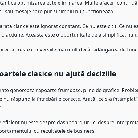
tant ca optimizarea este eliminarea. Multe afaceri continuă
icii sau mesaje care pur și simplu nu funcționează.
 arată clar ce este ignorat constant. Ce nu este citit. Ce nu e
o acțiune. Aceasta este o oportunitate de a simplifica, nu u
orectă crește conversiile mai mult decât adăugarea de funcți
oartele clasice nu ajută deciziile
nte generează rapoarte frumoase, pline de grafice. Proble
 nu răspund la întrebările corecte. Arată „ce s-a întâmplat”
.
 eficient nu este despre dashboard-uri, ci despre interpret
ortamentului cu rezultatele de business.