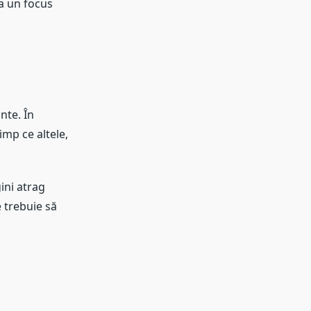
ca un focus
nte. În
imp ce altele,
ini atrag
e trebuie să