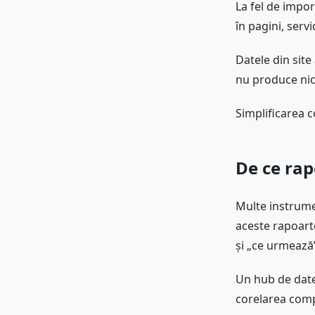
La fel de impor
în pagini, serv
Datele din site
nu produce nici
Simplificarea c
De ce rap
Multe instrume
aceste rapoarte
și „ce urmează”
Un hub de date
corelarea comp