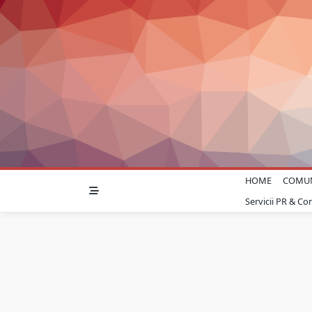
Skip
to
content
HOME
COMU
Servicii PR & C