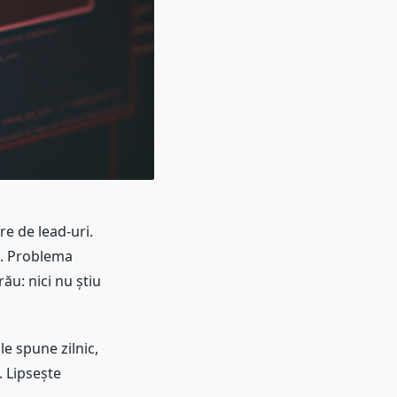
e de lead-uri.
a. Problema
rău: nici nu știu
le spune zilnic,
ă. Lipsește