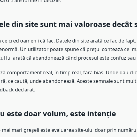
să o transforme în decizie.
ele din site sunt mai valoroase decât 
ce cred oamenii că fac. Datele din site arată ce fac de fapt
 enormă. Un utilizator poate spune că prețul contează cel m
 lui arată că abandonează când procesul este confuz sau 
ază comportament real, în timp real, fără bias. Unde dau cli
oră, ce caută, unde abandonează. Aceste semnale sunt mult
edback declarat.
nu este doar volum, este intenție
 mai mari greșeli este evaluarea site-ului doar prin numărul