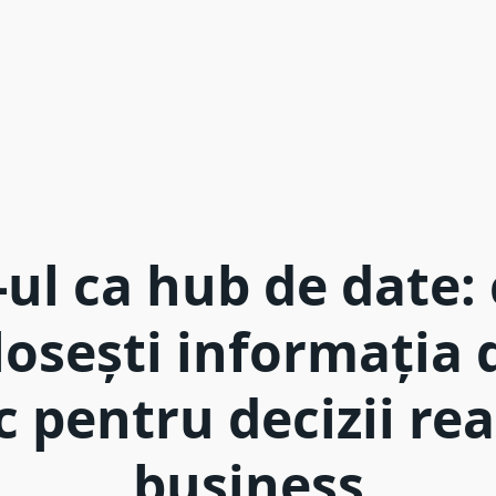
-ul ca hub de date
losești informația 
c pentru decizii rea
business