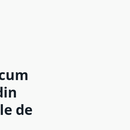
: cum
din
le de