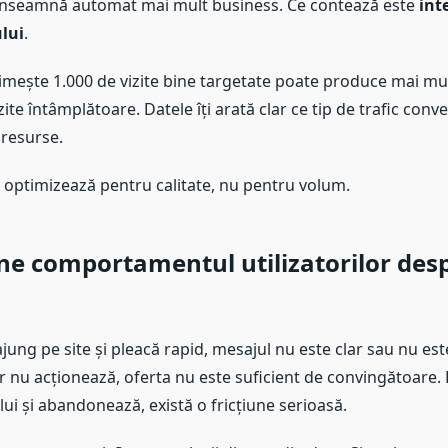
 înseamnă automat mai mult business. Ce contează este
int
ului
.
rimește 1.000 de vizite bine targetate poate produce mai mu
ite întâmplătoare. Datele îți arată clar ce tip de trafic conve
resurse.
 optimizează pentru calitate, nu pentru volum.
une comportamentul utilizatorilor des
ung pe site și pleacă rapid, mesajul nu este clar sau nu est
r nu acționează, oferta nu este suficient de convingătoare.
lui și abandonează, există o fricțiune serioasă.