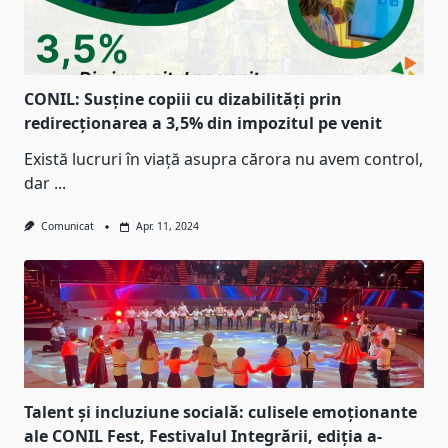
CONIL: Susține copiii cu dizabilități prin
redirecționarea a 3,5% din impozitul pe venit
Există lucruri în viață asupra cărora nu avem control,
dar
...
Comunicat
Apr. 11, 2024
Talent și incluziune socială: culisele emoționante
ale CONIL Fest, Festivalul Integrării, ediția a-