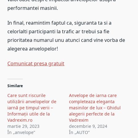
performantei masinii.
In final, reamintim faptul ca, siguranta ta si a
celorlalti participanti la trafic ar trebui sa fie
prioritatea numarul unu atunci cand vine vorba de
alegerea anvelopelor!
Comunicat presa gratuit
Navigare
Similare
în
Care sunt riscurile
Anvelope de iarna care
articole
utilizării anvelopelor de
completeaza eleganta
iarnă pe timpul verii –
masinilor de lux – Ghidul
Informații utile de la
alegerii perfecte de la
Vadrexim.ro
Vadrexim
martie 29, 2023
decembrie 9, 2024
În „anvelope”
În „AUTO”