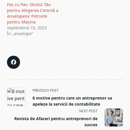
Pas cu Pas: Ghidul Tău
pentru Alegerea Corectă a
Anvelopelor Potrivite
pentru Mașina
septembrie 10, 2023
În „anvelope”
<span
PREVIOUS POST
class="nav-
8 motive pentru care un antreprenor sa
subtitle
apeleze la servicii de contabilitate
screen-
NEXT POST
reader-
Revista de Afaceri pentru antreprenori de
text">Page</span>
succes