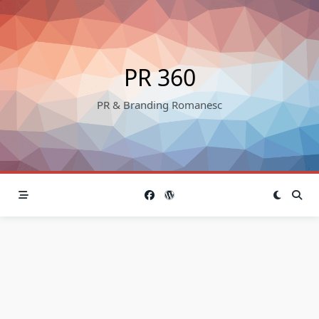
Skip
to
content
PR 360
PR & Branding Romanesc