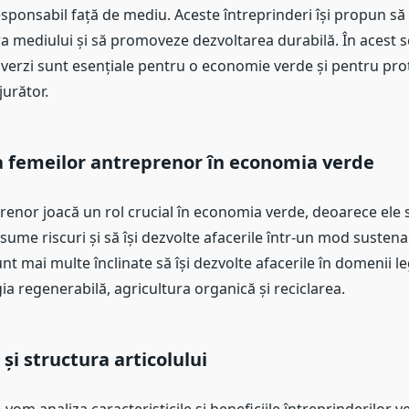
esponsabil față de mediu. Aceste întreprinderi își propun s
a mediului și să promoveze dezvoltarea durabilă. În acest s
 verzi sunt esențiale pentru o economie verde și pentru pro
urător.
 femeilor antreprenor în economia verde
renor joacă un rol crucial în economia verde, deoarece ele 
asume riscuri și să își dezvolte afacerile într-un mod sustena
t mai multe înclinate să își dezvolte afacerile în domenii l
ia regenerabilă, agricultura organică și reciclarea.
și structura articolului