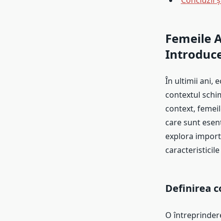
Concluzii 
Femeile A
Introduc
În ultimii ani,
contextul schim
context, femeil
care sunt esenț
explora import
caracteristicil
Definirea c
O întreprindere