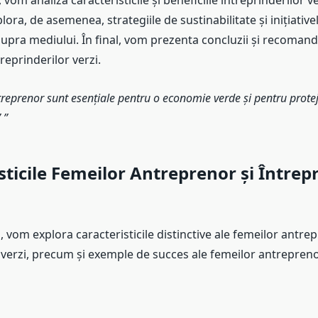
l, vom analiza caracteristicile și beneficiile întreprinderilor 
ora, de asemenea, strategiile de sustinabilitate și inițiativ
supra mediului. În final, vom prezenta concluzii și recomand
reprinderilor verzi.
reprenor sunt esențiale pentru o economie verde și pentru prote
”
sticile Femeilor Antreprenor și Întrepr
l, vom explora caracteristicile distinctive ale femeilor antrep
e verzi, precum și exemple de succes ale femeilor antrepren