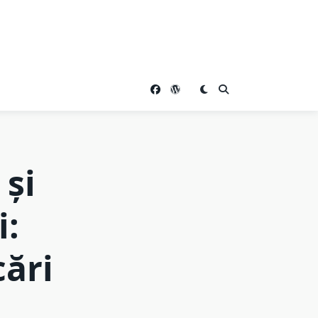
 și
i:
cări