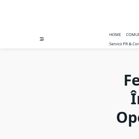
HOME
COMU
Servicii PR & C
Fe
Î
Opo