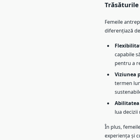
Trăsăturile
Femeile antrep
diferențiază de
Flexibilit
capabile să
pentru a r
Viziunea 
termen lun
sustenabil
Abilitatea 
lua decizii
În plus, femei
experiența și c