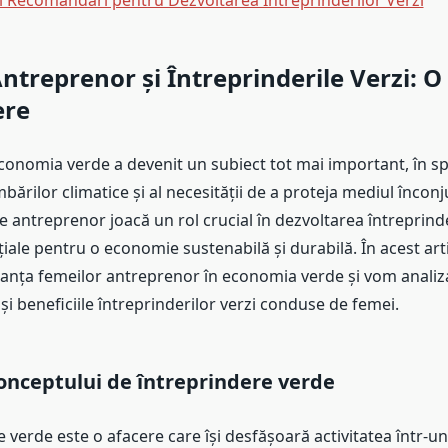
și Recomandări pentru Dezvoltarea Întreprinderilor Verzi
ntreprenor și Întreprinderile Verzi: O
ere
 economia verde a devenit un subiect tot mai important, în sp
bărilor climatice și al necesității de a proteja mediul înconj
e antreprenor joacă un rol crucial în dezvoltarea întreprinde
iale pentru o economie sustenabilă și durabilă. În acest art
anța femeilor antreprenor în economia verde și vom analiz
e și beneficiile întreprinderilor verzi conduse de femei.
onceptului de întreprindere verde
 verde este o afacere care își desfășoară activitatea într-