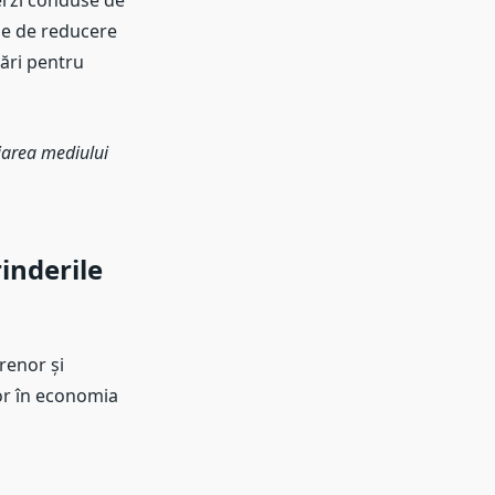
verzi conduse de
ele de reducere
ări pentru
jarea mediului
inderile
renor și
or în economia