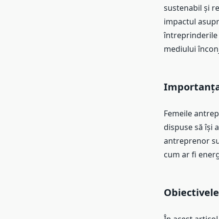
sustenabil și r
impactul asupr
întreprinderile
mediului înconj
Importanța
Femeile antrep
dispuse să își 
antreprenor sun
cum ar fi energ
Obiectivele 