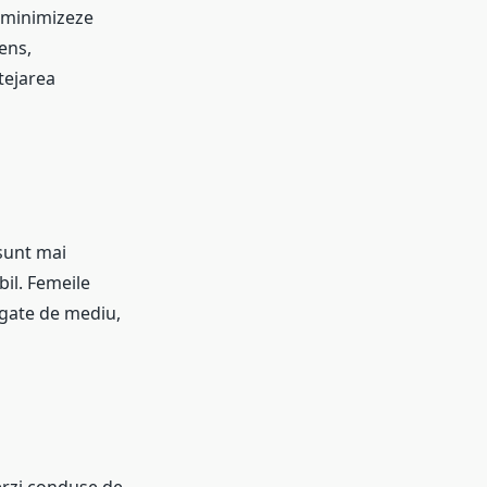
ă minimizeze
ens,
tejarea
sunt mai
bil. Femeile
egate de mediu,