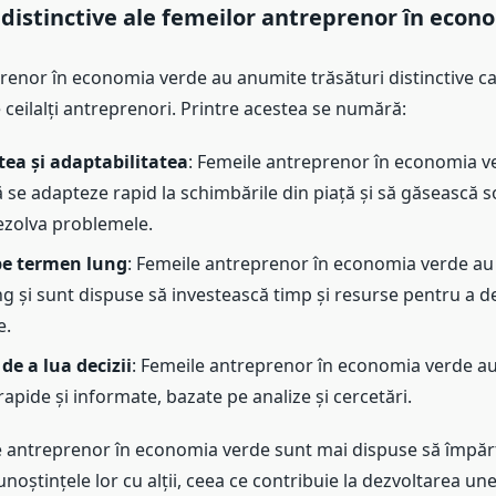
 distinctive ale femeilor antreprenor în econ
renor în economia verde au anumite trăsături distinctive ca
 ceilalți antreprenori. Printre acestea se numără:
atea și adaptabilitatea
: Femeile antreprenor în economia v
 se adapteze rapid la schimbările din piață și să găsească so
ezolva problemele.
pe termen lung
: Femeile antreprenor în economia verde au 
g și sunt dispuse să investească timp și resurse pentru a de
e.
de a lua decizii
: Femeile antreprenor în economia verde au 
 rapide și informate, bazate pe analize și cercetări.
le antreprenor în economia verde sunt mai dispuse să împă
unoștințele lor cu alții, ceea ce contribuie la dezvoltarea un