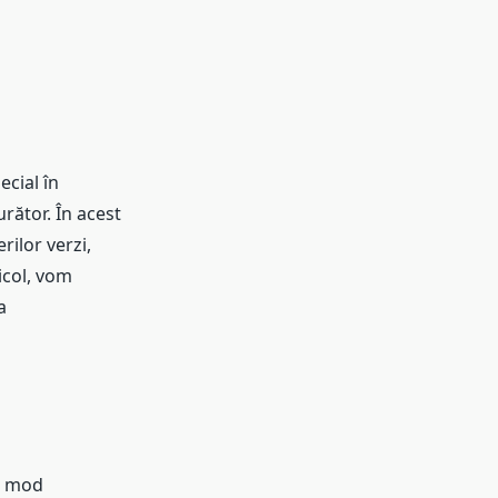
ecial în
urător. În acest
rilor verzi,
icol, vom
a
un mod