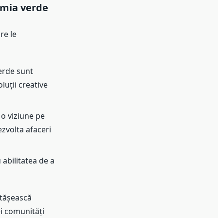
omia verde
re le
erde sunt
luții creative
o viziune pe
zvolta afaceri
abilitatea de a
rtășească
ei comunități