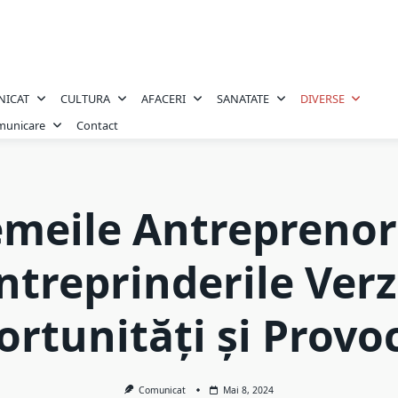
NICAT
CULTURA
AFACERI
SANATATE
DIVERSE
omunicare
Contact
meile Antreprenor
ntreprinderile Verz
rtunități și Provo
Comunicat
Mai 8, 2024