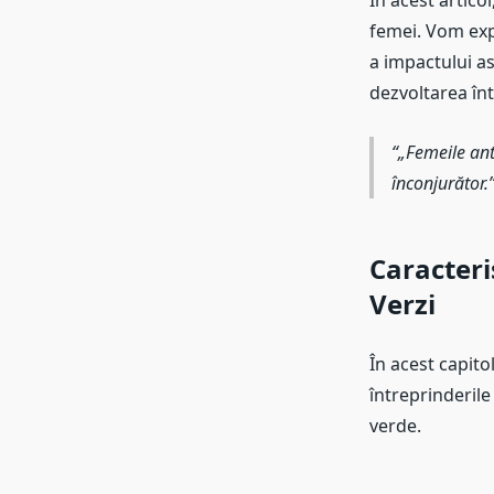
În acest artico
femei. Vom expl
a impactului a
dezvoltarea înt
„Femeile ant
înconjurător.
Caracteri
Verzi
În acest capito
întreprinderil
verde.