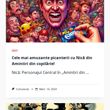
stiri
Cele mai amuzante picanterii cu Nică din
Amintiri din copilărie!
Nică: Personajul Central în „Amintiri din
...
Comunicat
Mart. 14, 2024