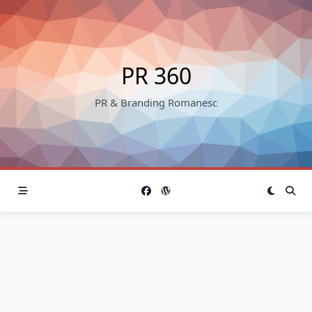
Skip
to
content
PR 360
PR & Branding Romanesc