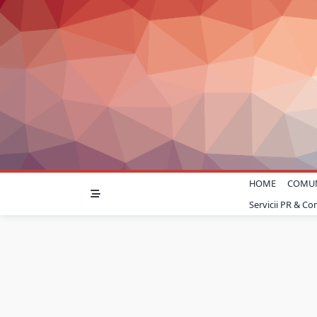
Skip
to
content
HOME
COMU
Servicii PR & C