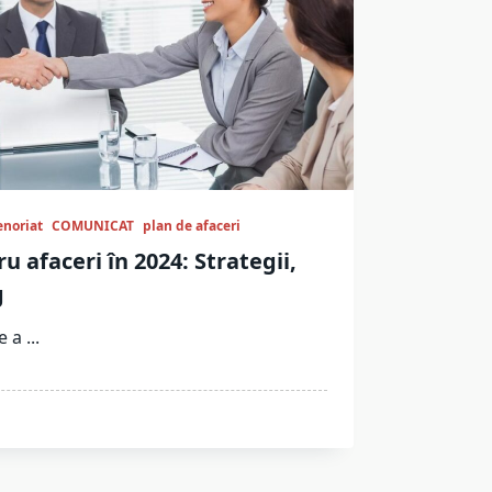
enoriat
COMUNICAT
plan de afaceri
 afaceri în 2024: Strategii,
g
e a
...