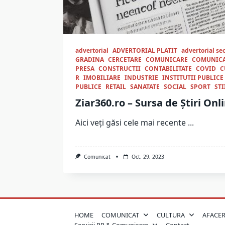
advertorial
ADVERTORIAL PLATIT
advertorial se
GRADINA
CERCETARE
COMUNICARE
COMUNIC
PRESA
CONSTRUCTII
CONTABILITATE
COVID
C
R
IMOBILIARE
INDUSTRIE
INSTITUTII PUBLICE
PUBLICE
RETAIL
SANATATE
SOCIAL
SPORT
STI
Ziar360.ro – Sursa de Știri On
Aici veți găsi cele mai recente
...
Comunicat
Oct. 29, 2023
HOME
COMUNICAT
CULTURA
AFACER