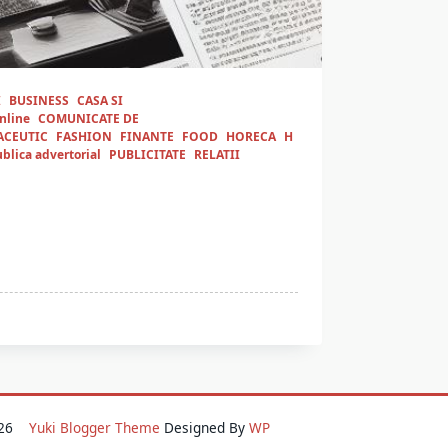
I
BUSINESS
CASA SI
nline
COMUNICATE DE
ACEUTIC
FASHION
FINANTE
FOOD
HORECA
H
blica advertorial
PUBLICITATE
RELATII
2026
Yuki Blogger Theme
Designed By
WP