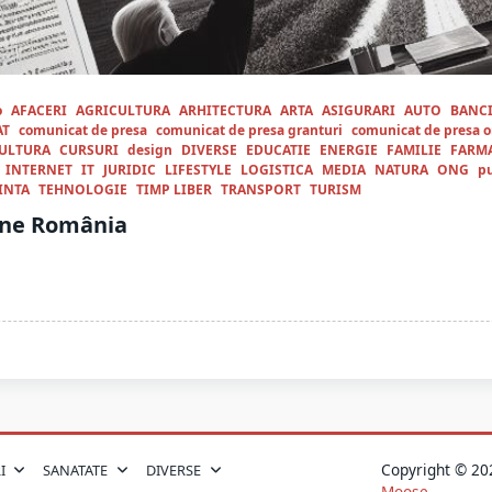
o
AFACERI
AGRICULTURA
ARHITECTURA
ARTA
ASIGURARI
AUTO
BANC
AT
comunicat de presa
comunicat de presa granturi
comunicat de presa o
ULTURA
CURSURI
design
DIVERSE
EDUCATIE
ENERGIE
FAMILIE
FARM
INTERNET
IT
JURIDIC
LIFESTYLE
LOGISTICA
MEDIA
NATURA
ONG
pu
INTA
TEHNOLOGIE
TIMP LIBER
TRANSPORT
TURISM
line România
Copyright © 
I
SANATATE
DIVERSE
Moose