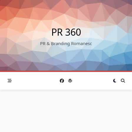
Skip
to
content
PR 360
PR & Branding Romanesc