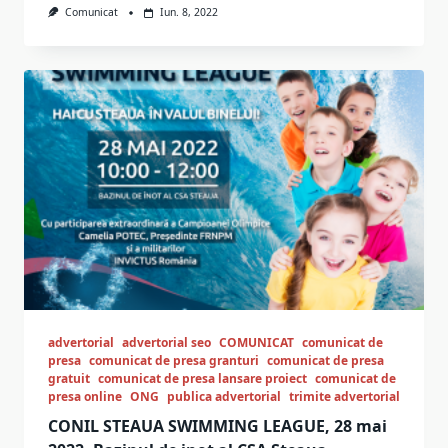
Comunicat
Iun. 8, 2022
advertorial
advertorial seo
COMUNICAT
comunicat de
presa
comunicat de presa granturi
comunicat de presa
gratuit
comunicat de presa lansare proiect
comunicat de
presa online
ONG
publica advertorial
trimite advertorial
CONIL STEAUA SWIMMING LEAGUE, 28 mai