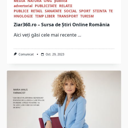
MEDIA
NATURA
ONG
publica
advertorial
PUBLICITATE
RELATII
PUBLICE
RETAIL
SANATATE
SOCIAL
SPORT
STIINTA
TE
HNOLOGIE
TIMP LIBER
TRANSPORT
TURISM
Ziar360.ro – Sursa de Știri Online România
Aici veți găsi cele mai recente
...
Comunicat
Oct. 29, 2023