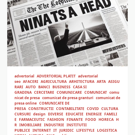
advertorial
ADVERTORIAL PLATIT
advertorial
seo
AFACERI
AGRICULTURA
ARHITECTURA
ARTA
ASIGU
RARI
AUTO
BANCI
BUSINESS
CASA SI
GRADINA
CERCETARE
COMUNICARE
COMUNICAT
comu
nicat de presa
comunicat de presa granturi
comunicat de
presa online
COMUNICATE DE
PRESA
CONSTRUCTII
CONTABILITATE
COVID
CULTURA
CURSURI
design
DIVERSE
EDUCATIE
ENERGIE
FAMILI
E
FARMACEUTIC
FASHION
FINANTE
FOOD
HORECA
H
R
IMOBILIARE
INDUSTRIE
INSTITUTII
PUBLICE
INTERNET
IT
JURIDIC
LIFESTYLE
LOGISTICA