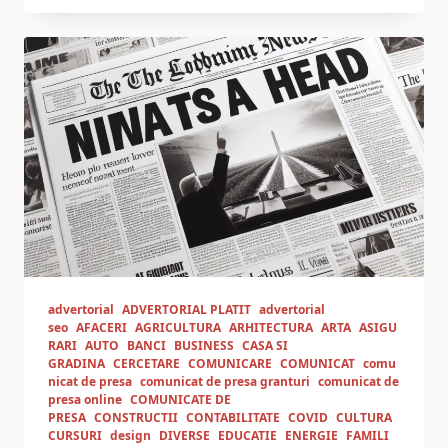
advertorial
ADVERTORIAL PLATIT
advertorial
seo
AFACERI
AGRICULTURA
ARHITECTURA
ARTA
ASIGU
RARI
AUTO
BANCI
BUSINESS
CASA SI
GRADINA
CERCETARE
COMUNICARE
COMUNICAT
comu
nicat de presa
comunicat de presa granturi
comunicat de
presa online
COMUNICATE DE
PRESA
CONSTRUCTII
CONTABILITATE
COVID
CULTURA
CURSURI
design
DIVERSE
EDUCATIE
ENERGIE
FAMILI