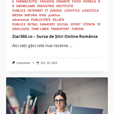
E
FARMACEUTIC
FASHION
FINANTE
FOOD
HORECA
H
R
IMOBILIARE
INDUSTRIE
INSTITUTII
PUBLICE
INTERNET
IT
JURIDIC
LIFESTYLE
LOGISTICA
MEDIA
NATURA
ONG
publica
advertorial
PUBLICITATE
RELATII
PUBLICE
RETAIL
SANATATE
SOCIAL
SPORT
STIINTA
TE
HNOLOGIE
TIMP LIBER
TRANSPORT
TURISM
Ziar360.ro – Sursa de Știri Online România
Aici veți găsi cele mai recente
...
Comunicat
Oct. 29, 2023