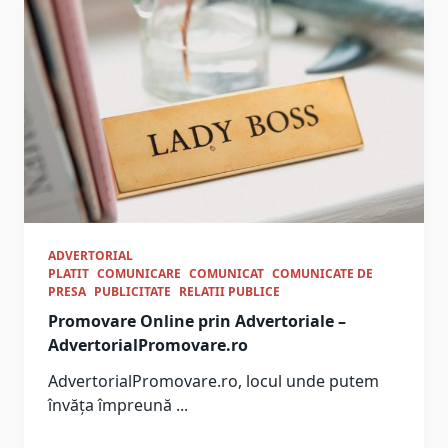
ADVERTORIAL
PLATIT
COMUNICARE
COMUNICAT
COMUNICATE DE
PRESA
PUBLICITATE
RELATII PUBLICE
Promovare Online prin Advertoriale –
AdvertorialPromovare.ro
AdvertorialPromovare.ro, locul unde putem
învăța împreună
...