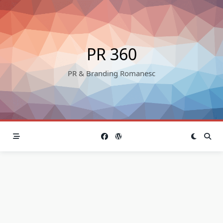
Skip
to
content
PR 360
PR & Branding Romanesc