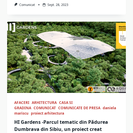
Comunicat
Sept. 28, 2023
AFACERI
ARHITECTURA
CASA SI
GRADINA
COMUNICAT
COMUNICATE DE PRESA
daniela
mariscu
proiect arhitectura
HI Gardens -Parcul tematic din Pădurea
Dumbrava din Sibiu, un proiect creat