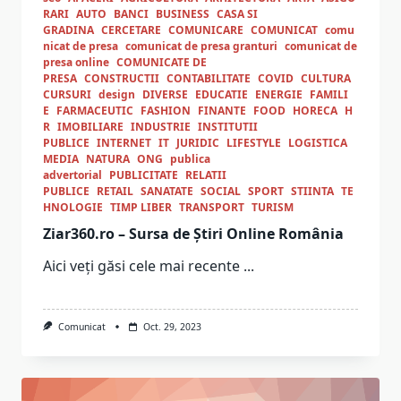
RARI
AUTO
BANCI
BUSINESS
CASA SI
GRADINA
CERCETARE
COMUNICARE
COMUNICAT
comu
nicat de presa
comunicat de presa granturi
comunicat de
presa online
COMUNICATE DE
PRESA
CONSTRUCTII
CONTABILITATE
COVID
CULTURA
CURSURI
design
DIVERSE
EDUCATIE
ENERGIE
FAMILI
E
FARMACEUTIC
FASHION
FINANTE
FOOD
HORECA
H
R
IMOBILIARE
INDUSTRIE
INSTITUTII
PUBLICE
INTERNET
IT
JURIDIC
LIFESTYLE
LOGISTICA
MEDIA
NATURA
ONG
publica
advertorial
PUBLICITATE
RELATII
PUBLICE
RETAIL
SANATATE
SOCIAL
SPORT
STIINTA
TE
HNOLOGIE
TIMP LIBER
TRANSPORT
TURISM
Ziar360.ro – Sursa de Știri Online România
Aici veți găsi cele mai recente
...
Comunicat
Oct. 29, 2023