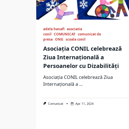
adela hanafi
asociatia
conil
COMUNICAT
comunicat de
presa
ONG
scoala conil
Asociația CONIL celebrează
Ziua Internațională a
Persoanelor cu Dizabilități
Asociația CONIL celebrează Ziua
Internațională a
...
Comunicat
Apr. 11, 2024