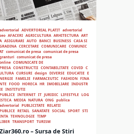
advertorial
ADVERTORIAL PLATIT
advertorial
seo
AFACERI
AGRICULTURA
ARHITECTURA
ART
A
ASIGURARI
AUTO
BANCI
BUSINESS
CASA SI
GRADINA
CERCETARE
COMUNICARE
COMUNIC
AT
comunicat de presa
comunicat de presa
granturi
comunicat de presa
online
COMUNICATE DE
PRESA
CONSTRUCTII
CONTABILITATE
COVID
C
ULTURA
CURSURI
design
DIVERSE
EDUCATIE
E
NERGIE
FAMILIE
FARMACEUTIC
FASHION
FINA
NTE
FOOD
HORECA
HR
IMOBILIARE
INDUSTR
IE
INSTITUTII
PUBLICE
INTERNET
IT
JURIDIC
LIFESTYLE
LOG
ISTICA
MEDIA
NATURA
ONG
publica
advertorial
PUBLICITATE
RELATII
PUBLICE
RETAIL
SANATATE
SOCIAL
SPORT
STI
INTA
TEHNOLOGIE
TIMP
LIBER
TRANSPORT
TURISM
Ziar360.ro – Sursa de Știri