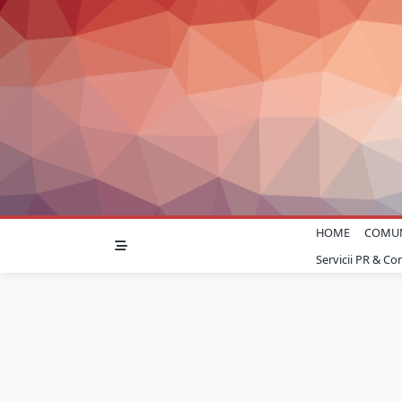
Skip
to
content
HOME
COMU
Servicii PR & C