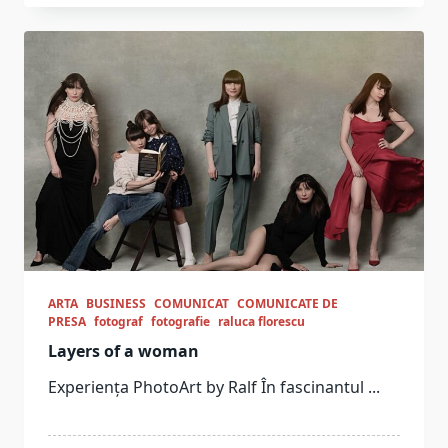
ARTA
BUSINESS
COMUNICAT
COMUNICATE DE
PRESA
fotograf
fotografie
raluca florescu
Layers of a woman
Experiența PhotoArt by Ralf În fascinantul
...