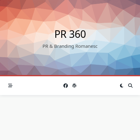
Skip
to
content
PR 360
PR & Branding Romanesc