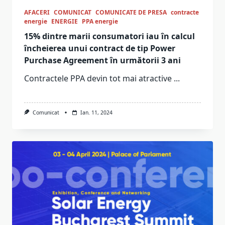
AFACERI
COMUNICAT
COMUNICATE DE PRESA
contracte
energie
ENERGIE
PPA energie
15% dintre marii consumatori iau în calcul
încheierea unui contract de tip Power
Purchase Agreement în următorii 3 ani
Contractele PPA devin tot mai atractive
...
Comunicat
Ian. 11, 2024