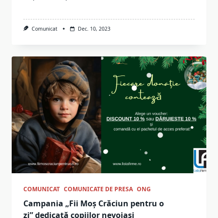
Comunicat
Dec. 10, 2023
COMUNICAT
COMUNICATE DE PRESA
ONG
Campania „Fii Moș Crăciun pentru o
zi” dedicată copiilor nevoiași