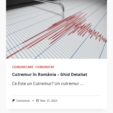
COMUNICARE
COMUNICAT
Cutremur în România – Ghid Detaliat
Ce Este un Cutremur? Un cutremur
...
Comunicat
Nov. 27, 2023