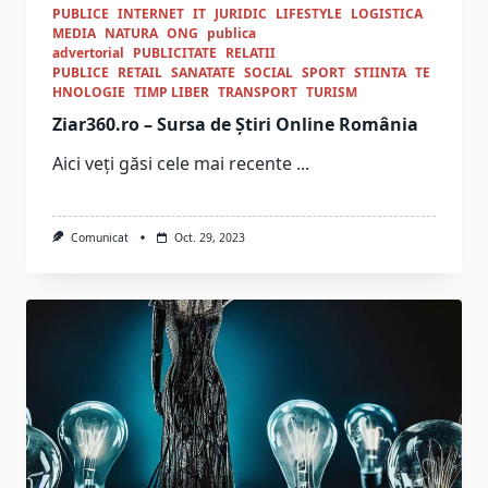
PUBLICE
INTERNET
IT
JURIDIC
LIFESTYLE
LOGISTICA
MEDIA
NATURA
ONG
publica
advertorial
PUBLICITATE
RELATII
PUBLICE
RETAIL
SANATATE
SOCIAL
SPORT
STIINTA
TE
HNOLOGIE
TIMP LIBER
TRANSPORT
TURISM
Ziar360.ro – Sursa de Știri Online România
Aici veți găsi cele mai recente
...
Comunicat
Oct. 29, 2023