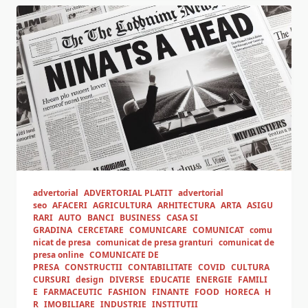
advertorial
ADVERTORIAL PLATIT
advertorial
seo
AFACERI
AGRICULTURA
ARHITECTURA
ARTA
ASIGU
RARI
AUTO
BANCI
BUSINESS
CASA SI
GRADINA
CERCETARE
COMUNICARE
COMUNICAT
comu
nicat de presa
comunicat de presa granturi
comunicat de
presa online
COMUNICATE DE
PRESA
CONSTRUCTII
CONTABILITATE
COVID
CULTURA
CURSURI
design
DIVERSE
EDUCATIE
ENERGIE
FAMILI
E
FARMACEUTIC
FASHION
FINANTE
FOOD
HORECA
H
R
IMOBILIARE
INDUSTRIE
INSTITUTII