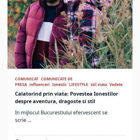
COMUNICAT
COMUNICATE DE
PRESA
influenceri
Ionestii
LIFESTYLE
stil viata
Vedete
Calatorind prin viata: Povestea Ionestilor
despre aventura, dragoste si stil
In mijlocul Bucurestiului efervescent se
scrie
...