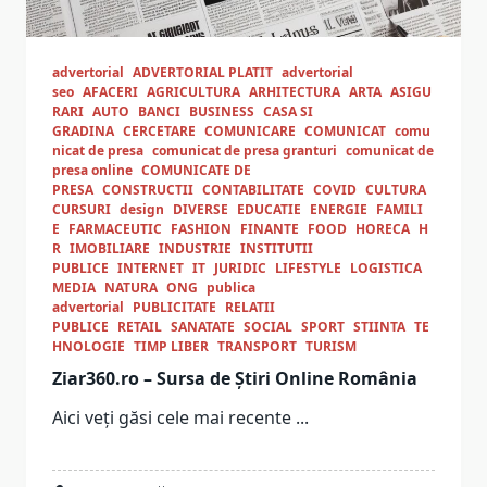
advertorial
ADVERTORIAL PLATIT
advertorial
seo
AFACERI
AGRICULTURA
ARHITECTURA
ARTA
ASIGU
RARI
AUTO
BANCI
BUSINESS
CASA SI
GRADINA
CERCETARE
COMUNICARE
COMUNICAT
comu
nicat de presa
comunicat de presa granturi
comunicat de
presa online
COMUNICATE DE
PRESA
CONSTRUCTII
CONTABILITATE
COVID
CULTURA
CURSURI
design
DIVERSE
EDUCATIE
ENERGIE
FAMILI
E
FARMACEUTIC
FASHION
FINANTE
FOOD
HORECA
H
R
IMOBILIARE
INDUSTRIE
INSTITUTII
PUBLICE
INTERNET
IT
JURIDIC
LIFESTYLE
LOGISTICA
MEDIA
NATURA
ONG
publica
advertorial
PUBLICITATE
RELATII
PUBLICE
RETAIL
SANATATE
SOCIAL
SPORT
STIINTA
TE
HNOLOGIE
TIMP LIBER
TRANSPORT
TURISM
Ziar360.ro – Sursa de Știri Online România
Aici veți găsi cele mai recente
...