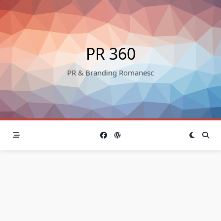
Skip
to
content
PR 360
PR & Branding Romanesc